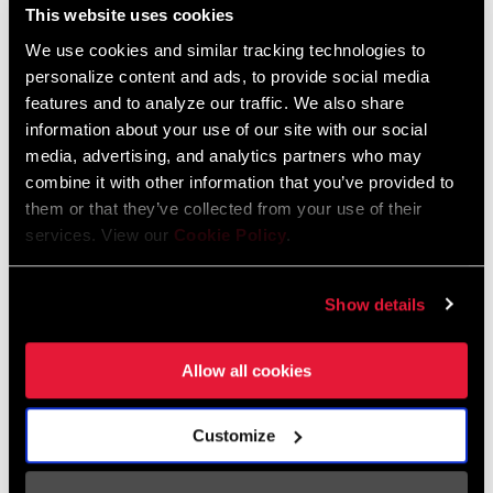
This website uses cookies
We use cookies and similar tracking technologies to
HÄNDLERSUCHE
personalize content and ads, to provide social media
features and to analyze our traffic. We also share
information about your use of our site with our social
media, advertising, and analytics partners who may
EIGENSCHAFTEN
combine it with other information that you’ve provided to
them or that they’ve collected from your use of their
Rückwärtskompatibel und harmoniert sowohl mit 10-50Z, als
services. View our
Cookie Policy
.
auch mit 10-52Z Kassetten.
Mit X-Actuation für die Nutzung mit Eagle Drivetrain-
Show details
Schalthebeln.
Zuverlässige Type 3-Schaltkäfigdämpfung für ruhige
Allow all cookies
Abfahrten
Customize