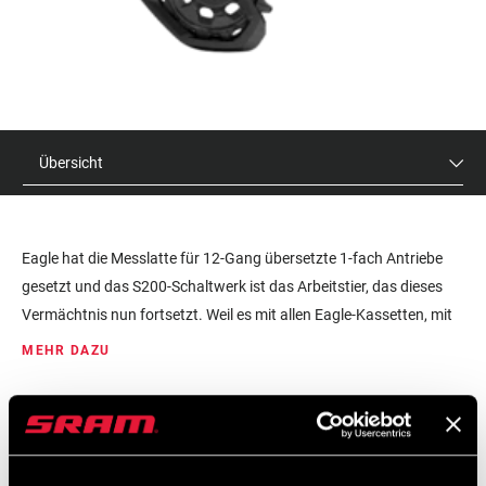
Übersicht
Eagle hat die Messlatte für 12-Gang übersetzte 1-fach Antriebe
gesetzt und das S200-Schaltwerk ist das Arbeitstier, das dieses
Vermächtnis nun fortsetzt. Weil es mit allen Eagle-Kassetten, mit
500% und 520% Bandbreite kompatibel ist, kannst du es ohne zu
MEHR DAZU
zögern mit allen Komponenten im Eagle Drivetrain Ökosystem
kombinieren. Und mit dem bewährten Type 3-Schaltkäfigdämpfer
UVP
MODELL ID
bietet es eine optimale Kettenführung, ganz ohne Kettenschlagen
$135
RD-S200-B1
auf ruppigen Abfahrten.