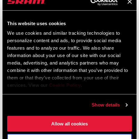
HÄNDLERSUCHE
This website uses cookies
Das Eagle S500 AXS-Schaltwerk ist das Herzstück des Antriebs. Er
We use cookies and similar tracking technologies to
bietet mit seinem kabellosen System, das den Flair von World-Cup
personalize content and ads, to provide social media
Erfolgen an jedes Bike zaubert, eine optimale Kettenkontrolle und
features and to analyze our traffic. We also share
zuverlässige Schaltvorgänge. Die kabellose AXS-Konnektivität
MEHR DAZU
information about your use of our site with our social
macht das Setup kinderleicht und ermöglicht eine vielfältige
media, advertising, and analytics partners who may
Individualisierung und Integration mit allen anderen AXS-
combine it with other information that you’ve provided to
Komponenten. Das Eagle AXS-Schaltwerk ist so smart, dass es
them or that they’ve collected from your use of their
EIGENSCHAFTEN
sich mit seiner widerstandsfähigen Overload-Clutch selbst
services. View our
Cookie Policy
.
schützen kann. Im Falle eines Schlages, schaltet sich das
Nutzt eine Type 3-Schaltkäfigdämpfung für eine zuverlässige
Motorgetriebe aus und das Schaltwerk kann Hindernissen
Kettenführung ohne Kettenschlagen auf ruppigen Abfahrten.
Show details
ausweichen. Anschließend, kehrt es sofort in seine vorherige
Robuster Aluminium-Schaltkäfig
Position zurück, um ein nahtloses Fahrerlebnis zu gewährleisten.
Volle Kompatibilität im Eagle Drivetrain Ökosystem
Allow all cookies
Das System ist wasser- und staubdicht, weshalb du ohne zu
MEHR EIGENSCHAFTEN ANZEIGEN
zögern Bachquerungen fahren kannst und dir keine Sorgen um die