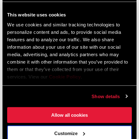
This website uses cookies
HÄNDLERSUCHE
We use cookies and similar tracking technologies to
personalize content and ads, to provide social media
features and to analyze our traffic. We also share
information about your use of our site with our social
EIGENSCHAFTEN
media, advertising, and analytics partners who may
Moderne Schaltergonomie
combine it with other information that you’ve provided to
them or that they’ve collected from your use of their
Klassenbestes Reibungsmanagement
services. View our
Cookie Policy
.
Double-Click Herunterschalten (2-Gänge auf einmal) erhält das
bestmögliche Schaltverhalten unter Last für nicht-
Show details
motorgestützten Bikes.
MEHR EIGENSCHAFTEN ANZEIGEN
Allow all cookies
Einige Produktvarianten, die auf dieser Seite gezeigt werden, sind
nicht im Handel erhältlich und werden nur an Komplettfahrrädern
verbaut. Einzelheiten erfährst du bei deinem Händler.
Customize