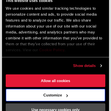
This website uses cookies
We use cookies and similar tracking technologies to
HÄNDLERSUCHE
personalize content and ads, to provide social media
features and to analyze our traffic. We also share
information about your use of our site with our social
media, advertising, and analytics partners who may
EIGENSCHAFTEN
combine it with other information that you’ve provided to
them or that they’ve collected from your use of their
EXACT ACTUATION™-Technologie für präzise und zuverlässige
services. View our
Cookie Policy
.
11-fach-Schaltperformance.
Show details
Allow all cookies
Technologien
Customize
Double Tap
Use necessary cookies only