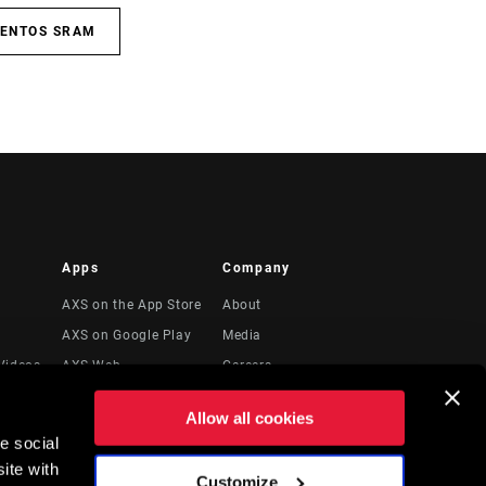
IENTOS SRAM
Apps
Company
AXS on the App Store
About
AXS on Google Play
Media
Videos
AXS Web
Careers
Logos
Allow all cookies
Locations
e social
to
Recursos Legales
ite with
Customize