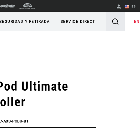
ES
English
EN
SEGURIDAD Y RETIRADA
SERVICE DIRECT
Spanish
Cambiar de
región
Pod Ultimate
oller
EC-AXS-PODU-B1