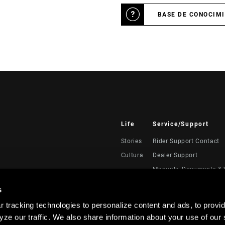
BASE DE CONOCIM
Life
Service/Support
Stories
Rider Support Contact
Cultura
Dealer Support
Manuals, Documents & 
Recalls
s
Warranty
 tracking technologies to personalize content and ads, to provid
Registración del produc
ze our traffic. We also share information about your use of our s