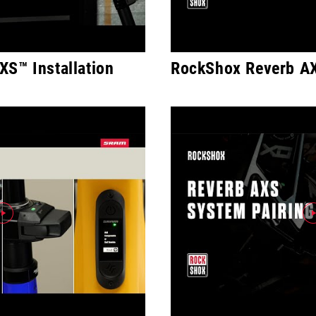
S™ Installation
RockShox Reverb AX