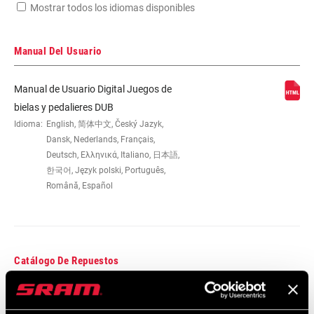
Mostrar todos los idiomas disponibles
Busca el número de serie del producto
Manual Del Usuario
Manual de Usuario Digital Juegos de
CHAINRING
0mm
bielas y pedalieres DUB
OFFSET
Idioma:
English, 简体中文, Český Jazyk,
Dansk, Nederlands, Français,
Deutsch, Ελληνικά, Italiano, 日本語,
BOTTOM
DUB
한국어, Język polski, Português,
BRACKET
TECHNOLOGY
Română, Español
CRANKSETS
Road
TYPE
Catálogo De Repuestos
CHAIN
Road Flattop D1, Road Flattop E1, T-Type
TECHNOLOGY
2026 SRAM Spare Parts Catalog