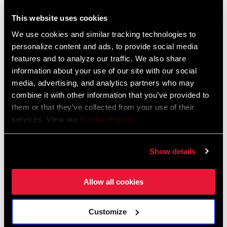
Idioma:
English
72 MB
DRIVETRAIN
This website uses cookies
2x
CONFIGURATION
We use cookies and similar tracking technologies to
personalize content and ads, to provide social media
Garantía SRAM
TECHNOLOGY
features and to analyze our traffic. We also share
Road-Yaw
(FD)
information about your use of our site with our social
media, advertising, and analytics partners who may
Garantía SRAM y ZIPP
combine it with other information that you’ve provided to
604 kb
FRONT TOOTH
13
JUMP
them or that they’ve collected from your use of their
services. View our
Cookie Policy
.
Especificaciones De Ajuste Del Cuadro
Show details
2024 Road Frame Fit Specifications
Idioma:
English
Allow all cookies
10 MB
Customize