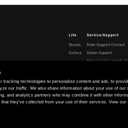
Life
Service/Support
Stories
Rider Support Contact
Cultura
Dealer Support
Manuals, Documents & 
Recalls
s
Warranty
 tracking technologies to personalize content and ads, to provid
Registración del produc
ze our traffic. We also share information about your use of our s
Service Direct
ing, and analytics partners who may combine it with other informa
 that they’ve collected from your use of their services. View our