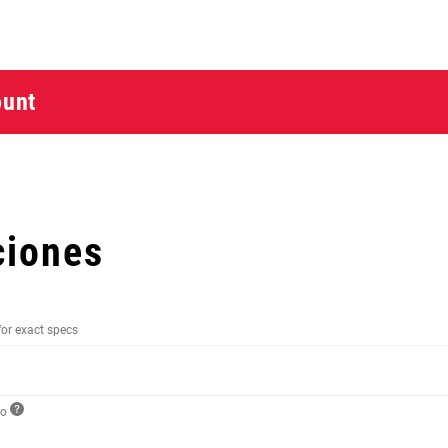
ount
ciones
for exact specs
to