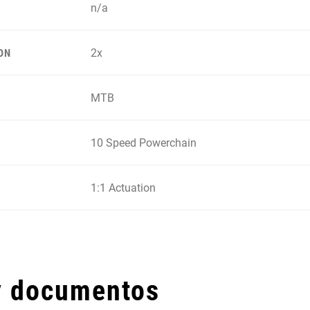
n/a
2x
ON
MTB
10 Speed Powerchain
1:1 Actuation
y documentos