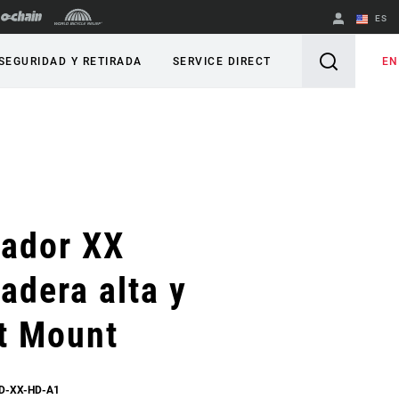
ES
English
EN
SEGURIDAD Y RETIRADA
SERVICE DIRECT
Spanish
Cambiar de
región
iador XX
adera alta y
t Mount
FD-XX-HD-A1