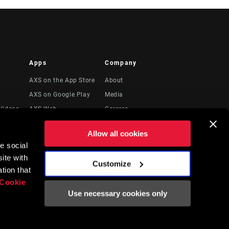
Apps
Company
AXS on the App Store
About
AXS on Google Play
Media
Videos
AXS Web
Careers
Logos
Allow all cookies
Locations
e social
to
Recursos Legales
ite with
Customize
tion that
Cookie
Use necessary cookies only
English