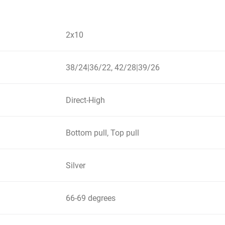
2x10
38/24|36/22, 42/28|39/26
Direct-High
Bottom pull, Top pull
Silver
66-69 degrees