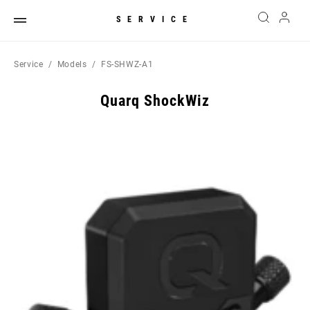
SERVICE
Service
Models
FS-SHWZ-A1
Quarq ShockWiz