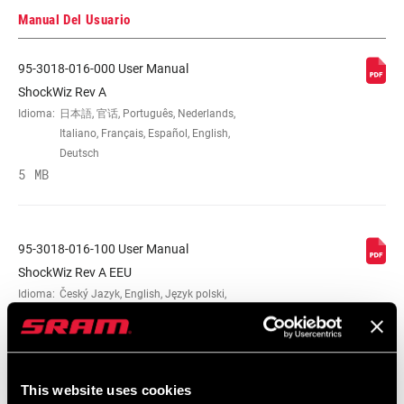
Manual Del Usuario
95-3018-016-000 User Manual
ShockWiz Rev A
Idioma:
日本語, 官话, Português, Nederlands,
Italiano, Français, Español, English,
Deutsch
5 MB
95-3018-016-100 User Manual
ShockWiz Rev A EEU
Idioma:
Český Jazyk, English, Język polski,
Korean, Română, Ελληνικά, Dansk
5 MB
This website uses cookies