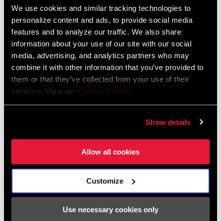
Catálogo De Repuestos
We use cookies and similar tracking technologies to
personalize content and ads, to provide social media
2026 SRAM Spare Parts Catalog
features and to analyze our traffic. We also share
Idioma:
English
information about your use of our site with our social
72 MB
media, advertising, and analytics partners who may
combine it with other information that you’ve provided to
them or that they’ve collected from your use of their
services. View our
Cookie Policy
.
Garantía SRAM
Garantía SRAM y ZIPP
Show details
604 kb
Allow all cookies
Customize
Encuentra una tienda
Use necessary cookies only