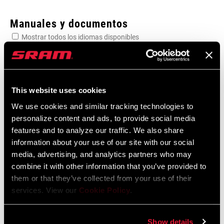
Enter serial number or part number for exact specs
Manuales y documentos
Mostrar todos los idiomas disponibles
Busca el número de serie del producto
Garantía SRAM
This website uses cookies
Garantía SRAM y ZIPP
We use cookies and similar tracking technologies to
DRIVER BODY
604 kb
Freehub
TYPE
personalize content and ads, to provide social media
features and to analyze our traffic. We also share
information about your use of our site with our social
AXLE TYPE
QR, Thru Axle
media, advertising, and analytics partners who may
combine it with other information that you’ve provided to
Encuentra una tienda
them or that they’ve collected from your use of their
SPEED (HUB -
9, 10
DRIVERS)
services. View our
Cookie Policy
.
Te animamos a visitar tu tienda de bicis más cercana,
especialmente los puntos de venta oficiales SRAM, para recibir el
Show details