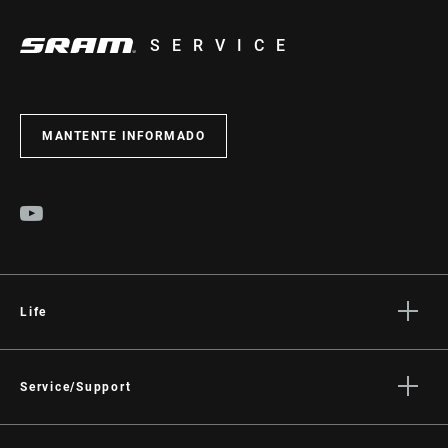
SERVICE
MANTENTE INFORMADO
Life
Stories
Cultura
Service/Support
Rider Support Contact