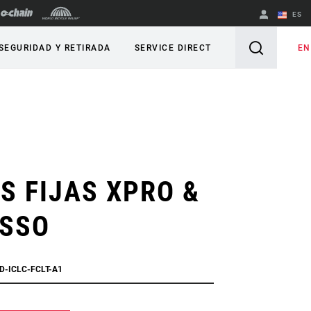
ES
English
EN
SEGURIDAD Y RETIRADA
SERVICE DIRECT
Spanish
Cambiar de
región
S FIJAS XPRO &
SSO
D-ICLC-FCLT-A1