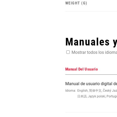
WEIGHT (G)
Manuales 
Mostrar todos los idiom
Manual Del Usuario
Manual de usuario digital d
Idioma:
English, 简体中文, Český Jazyk,
日本語, Język polski, Portug