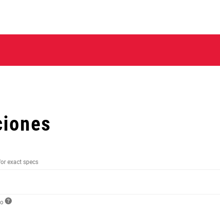
ciones
for exact specs
to