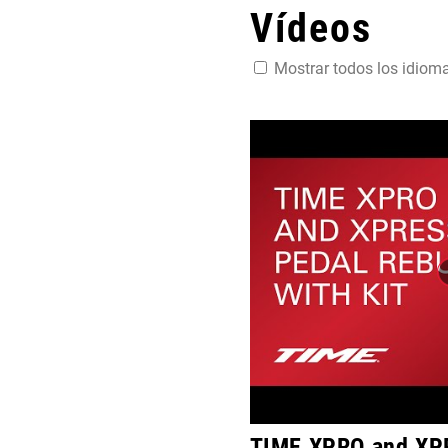
Vídeos
Mostrar todos los idiom
TIME XPRO and XPR