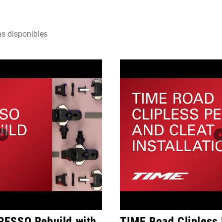
as disponibles
ESSO Rebuild with
TIME Road Clipless 