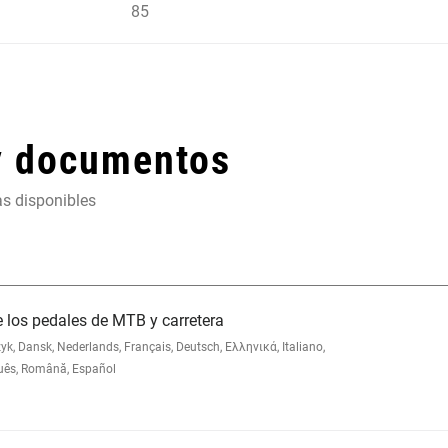
85
y documentos
as disponibles
e los pedales de MTB y carretera
 Dansk, Nederlands, Français, Deutsch, Ελληνικά, Italiano,
uês, Română, Español