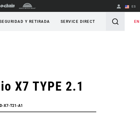
ES
English
EN
SEGURIDAD Y RETIRADA
SERVICE DIRECT
Spanish
Cambiar de
región
io X7 TYPE 2.1
RD-X7-T21-A1