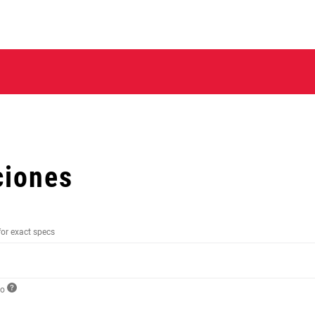
ciones
for exact specs
to