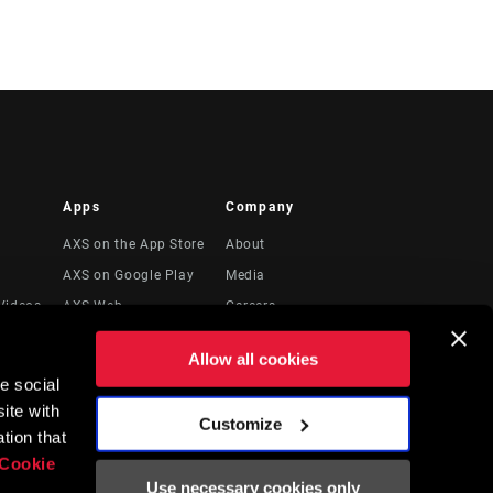
Apps
Company
AXS on the App Store
About
AXS on Google Play
Media
Videos
AXS Web
Careers
Logos
Allow all cookies
Locations
e social
to
Recursos Legales
ite with
Customize
tion that
Cookie
Use necessary cookies only