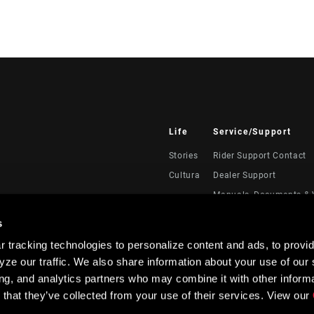
Life
Service/Support
Stories
Rider Support Contact
Cultura
Dealer Support
Manuals, Documents & 
Recalls
s
Warranty
 tracking technologies to personalize content and ads, to provid
Registración del produc
ze our traffic. We also share information about your use of our s
Service Direct
ing, and analytics partners who may combine it with other informa
 that they’ve collected from your use of their services. View our