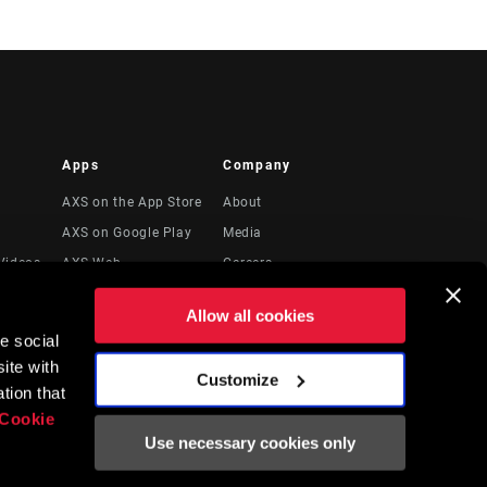
Apps
Company
AXS on the App Store
About
AXS on Google Play
Media
Videos
AXS Web
Careers
Logos
Allow all cookies
Locations
e social
to
Recursos Legales
ite with
Customize
tion that
Cookie
Use necessary cookies only