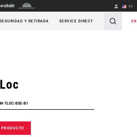
ES
English
EN
SEGURIDAD Y RETIRADA
SERVICE DIRECT
Spanish
Cambiar de
región
tLoc
RM-TLOC-BSE-B1
E PRODUCTO