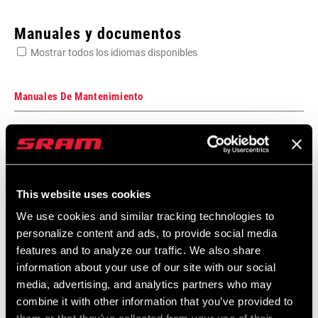
Enter serial number or part number for exact specs
Manuales y documentos
Mostrar todos los idiomas disponibles
Busca el número de serie del producto
Manuales De Mantenimiento
Component Serial Number Locator
SPEEDS
Idioma:
English
3, n/a
10 MB
This website uses cookies
CABLE PULL
n/a
RATIO
We use cookies and similar tracking technologies to
Garantía SRAM
personalize content and ads, to provide social media
features and to analyze our traffic. We also share
COLOR (SL)
Black, Silver
Garantía SRAM y ZIPP
information about your use of our site with our social
604 kb
media, advertising, and analytics partners who may
CABLE LENGTH
2300mm, n/a
combine it with other information that you’ve provided to
(SL)