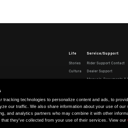
Life
Service/Support
Stories
Rider Support Contact
Cultura
Dealer Support
Manuals, Documents & 
Recalls
s
Warranty
 tracking technologies to personalize content and ads, to provid
Registración del produc
ze our traffic. We also share information about your use of our s
Service Direct
ing, and analytics partners who may combine it with other informa
 that they’ve collected from your use of their services. View our