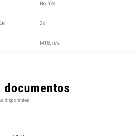
No, Yes
2x
ON
MTB, n/a
y documentos
as disponibles