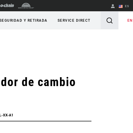
ES
English
EN
SEGURIDAD Y RETIRADA
SERVICE DIRECT
Spanish
Cambiar de
región
ador de cambio
L-XX-A1