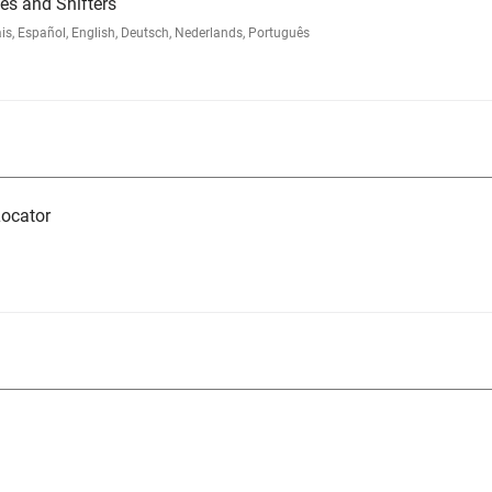
s and Shifters
, Español, English, Deutsch, Nederlands, Português
ocator