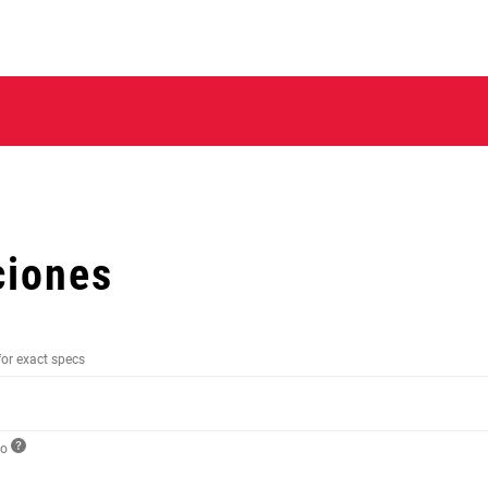
ciones
for exact specs
to