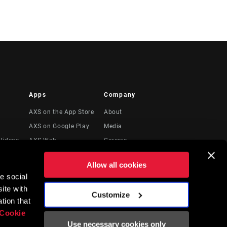
Apps
Company
AXS on the App Store
About
AXS on Google Play
Media
Videos
AXS Web
Careers
Logos
Allow all cookies
Locations
e social
to
Recursos Legales
ite with
Customize
tion that
Cookie
Use necessary cookies only