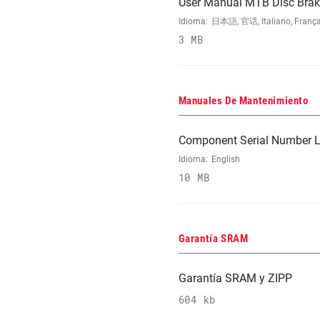
User Manual MTB Disc Brake
Idioma:
日本語, 官话, Italiano, Français
3 MB
Manuales De Mantenimiento
Component Serial Number L
Idioma:
English
10 MB
Garantía SRAM
Garantía SRAM y ZIPP
604 kb