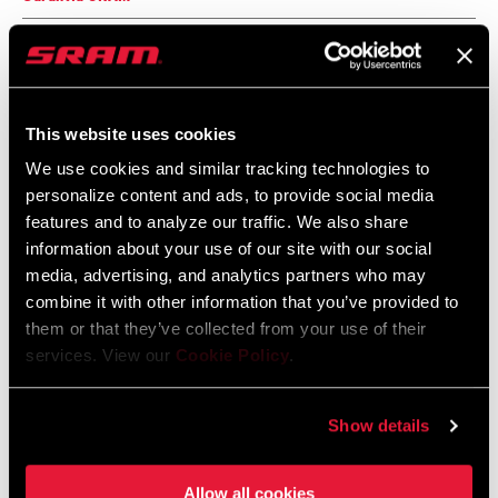
Garantía SRAM y ZIPP
604 kb
This website uses cookies
We use cookies and similar tracking technologies to
personalize content and ads, to provide social media
Vídeos
features and to analyze our traffic. We also share
information about your use of our site with our social
Mostrar todos los idiomas disponibles
media, advertising, and analytics partners who may
combine it with other information that you’ve provided to
them or that they’ve collected from your use of their
services. View our
Cookie Policy
.
Show details
Allow all cookies