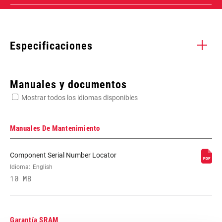
Especificaciones
Enter serial number or part number for exact specs
Manuales y documentos
Mostrar todos los idiomas disponibles
Busca el número de serie del producto
Manuales De Mantenimiento
Component Serial Number Locator
WEIGHT (G)
Idioma:
English
251
10 MB
Garantía SRAM