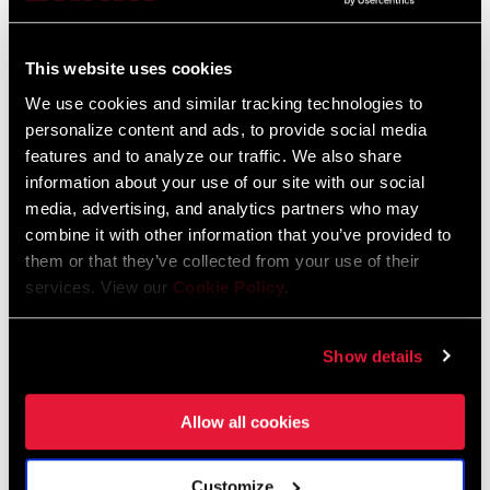
Idioma:
日本語, 官话, Português, Nederlands,
Italiano, Français, Español, English,
This website uses cookies
Deutsch
1 MB
We use cookies and similar tracking technologies to
personalize content and ads, to provide social media
features and to analyze our traffic. We also share
information about your use of our site with our social
95-1918-021-100 Rev A Tires and
media, advertising, and analytics partners who may
Extenders User Manual EEU
combine it with other information that you’ve provided to
Idioma:
Český Jazyk, Dansk, English,
them or that they’ve collected from your use of their
Română, Ελληνικά, Język polski
services. View our
Cookie Policy
.
1 MB
Show details
Garantía SRAM
Allow all cookies
Garantía SRAM y ZIPP
604 kb
Customize