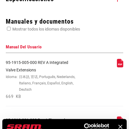
Enter serial number or part number for exact specs
Manuales y documentos
Mostrar todos los idiomas disponibles
Busca el número de serie del producto
Manual Del Usuario
95-1915-005-000 REV A Integrated
LENGTH (VALVE
27mm
Valve Extensions
EXTENDER)
Idioma:
日本語, 官话, Português, Nederlands,
Italiano, Français, Español, English,
Deutsch
VALVE
Fixed Valve Core
669 KB
EXTENDER TYPE
95-1918-021-000 Rev A Tires and
Extenders User Manual