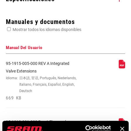
Enter serial number or part number for exact specs
Manuales y documentos
Mostrar todos los idiomas disponibles
Busca el número de serie del producto
Manual Del Usuario
95-1915-005-000 REV A Integrated
LENGTH (VALVE
33mm
Valve Extensions
EXTENDER)
Idioma:
日本語, 官话, Português, Nederlands,
Italiano, Français, Español, English,
Deutsch
VALVE
Fixed Valve Core
669 KB
EXTENDER TYPE
95-1918-021-000 Rev A Tires and
Extenders User Manual