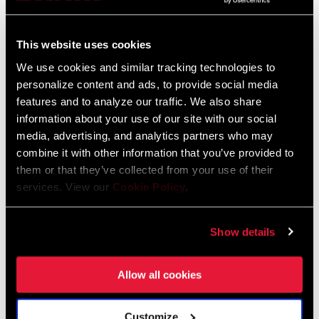
Idioma:
日本語, 官话, Português, Nederlands,
Italiano, Français, Español, English,
This website uses cookies
Deutsch
1 MB
We use cookies and similar tracking technologies to
personalize content and ads, to provide social media
features and to analyze our traffic. We also share
information about your use of our site with our social
95-1918-021-100 Rev A Tires and
media, advertising, and analytics partners who may
Extenders User Manual EEU
combine it with other information that you’ve provided to
Idioma:
Český Jazyk, Dansk, English,
them or that they’ve collected from your use of their
Română, Ελληνικά, Język polski
services. View our
Cookie Policy
.
1 MB
Show details
Garantía SRAM
Allow all cookies
Garantía SRAM y ZIPP
604 kb
Customize