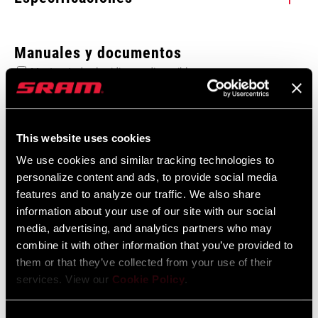
Enter serial number or part number for exact specs
Manuales y documentos
Mostrar todos los idiomas disponibles
Busca el número de serie del producto
Garantía SRAM
This website uses cookies
Garantía SRAM y ZIPP
We use cookies and similar tracking technologies to
APPLICATION
604 kb
BB/Bearings
personalize content and ads, to provide social media
(TL)
features and to analyze our traffic. We also share
information about your use of our site with our social
media, advertising, and analytics partners who may
combine it with other information that you’ve provided to
Encuentra una tienda
them or that they’ve collected from your use of their
services. View our
Cookie Policy
.
Te animamos a visitar tu tienda de bicis más cercana,