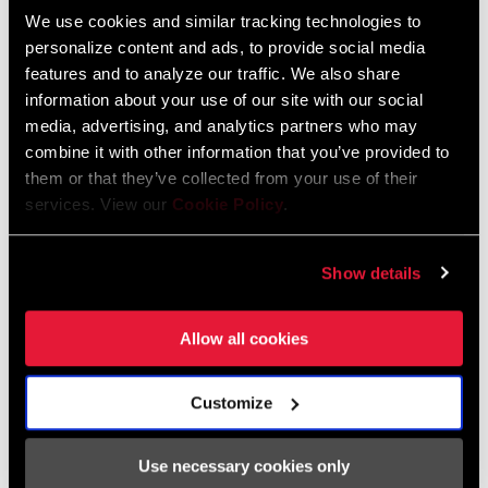
We use cookies and similar tracking technologies to
personalize content and ads, to provide social media
ENCUENTRA UNA TIENDA
features and to analyze our traffic. We also share
information about your use of our site with our social
media, advertising, and analytics partners who may
combine it with other information that you’ve provided to
CARACTERÍSTICAS
them or that they’ve collected from your use of their
services. View our
Cookie Policy
.
No se necesitan herramientas para colocarlo.
Forma parte de una dilatada trayectoria de SRAM en ingeniería
Show details
enfocada al desarrollo de cadenas ligeras y resistentes.
Disponible en lotes de cuatro.
Allow all cookies
Customize
Use necessary cookies only
Especificaciones