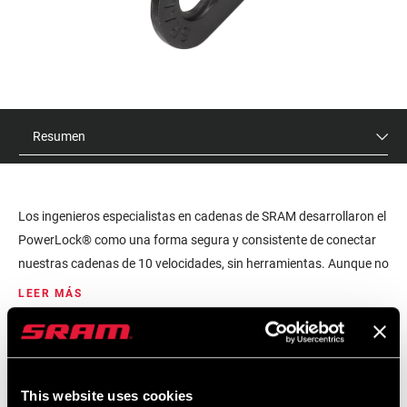
Resumen
Los ingenieros especialistas en cadenas de SRAM desarrollaron el
PowerLock® como una forma segura y consistente de conectar
nuestras cadenas de 10 velocidades, sin herramientas. Aunque no
se necesitan herramientas especiales para instalarlos, las
LEER MÁS
tolerancias especialmente estrechas de las cadenas de 10
velocidades recomendaron que cada PowerLock® solo se podía
PVR
ID DE MODELO
utilizar una sola vez.
$22
CN-PLCK-10S-A1
This website uses cookies