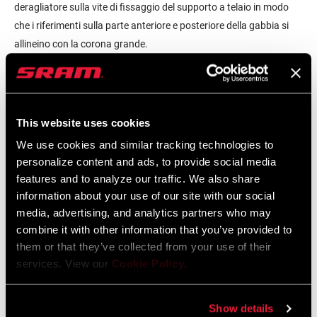
deragliatore sulla vite di fissaggio del supporto a telaio in modo
che i riferimenti sulla parte anteriore e posteriore della gabbia si
allineino con la corona grande.
Tutte e due le regolazioni possono influire una sull’altra, dunque
verificare su entrambe quando si effettuano le operazioni.
Quando si è soddisfatti della posizione del deragliatore centrale,
This website uses cookies
serrare con dolcezza la vite di fissaggio con una coppia di 6 Nm.
We use cookies and similar tracking technologies to
Se si continua ad avere difficoltà nel trovare l’allineamento
personalize content and ads, to provide social media
features and to analyze our traffic. We also share
corretto, recentemente abbiamo realizzato un attrezzo che può
information about your use of our site with our social
aiutare nella regolazione del deragliatore centrale. Il vostro
media, advertising, and analytics partners who may
negozio di fiducia potrebbe averne uno disponibile e potreste
combine it with other information that you’ve provided to
dunque regolare il vostro deragliatore con poche operazioni.
them or that they’ve collected from your use of their
services. View our
Cookie Policy
.
Show details