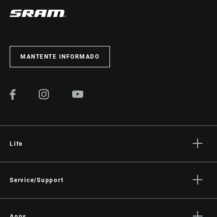
MANTENTE INFORMADO
Life
Stories
Cultura
Service/Support
Rider Support Contact
Dealer Support
Apps