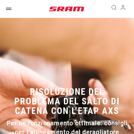
RISOLUZIONE DEL
PROBLEMA DEL SALTO DI
CATENA CON L’ETAP AXS
Per un funzionamento ottimale: consigli
per l’allineamento del deragliatore