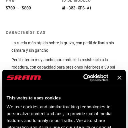
PVR
ID DE MODELO
$700 - $800
WH-303-XPS-A1
CARACTERÍSTICAS
La rueda más rápida sobre la grava, con perfil de llanta sin
cámara y sin gancho
Perfil interno muy ancho para reducir la resistencia a la
rodadura, con capacidad para presiones inferiores a 30 psi
(2,1 bares).
El perfil ancho y profundo se integra a la perfección con los
neumáticos de gravilla para aumentar la eficiencia
This website uses cookies
aerodinámica
We use cookies and similar tracking technologies to
VER MÁS CARACTERÍSTICAS
personalize content and ads, to provide social media
features and to analyze our traffic. We also share
information about your use of our site with our social