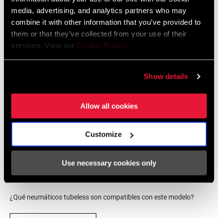
media, advertising, and analytics partners who may
combine it with other information that you’ve provided to
them or that they’ve collected from your use of their
services. View our
Cookie Policy
.
Show details
Allow all cookies
Customize
CUBIERTAS
COMPATIBLES CON
Use necessary cookies only
HOOKLESS
¿Qué neumáticos tubeless son compatibles con este modelo?