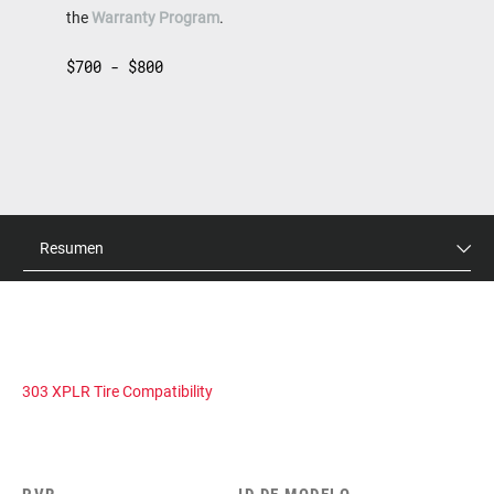
the
Warranty Program
.
$700 - $800
Resumen
303 XPLR Tire Compatibility