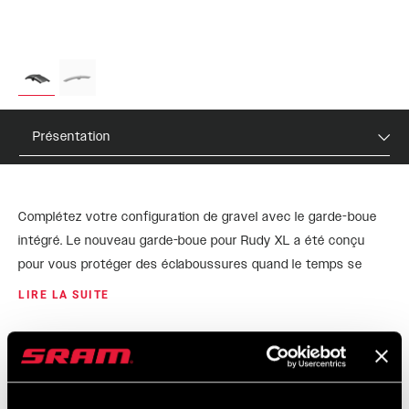
Présentation
Complétez votre configuration de gravel avec le garde-boue
intégré. Le nouveau garde-boue pour Rudy XL a été conçu
pour vous protéger des éclaboussures quand le temps se
gâte. Il s’installe en toute simplicité grâce aux fixations à 2
LIRE LA SUITE
vis, et offre une esthétique soigneusement intégrée à la
fourche.
PRIX DE VENTE PUBLICS
IDENTIFIANT DU
CONSEILLÉS
MODÈLE
$25
AC-FEN-GRVX-A1