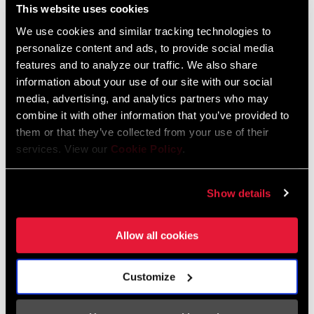
This website uses cookies
We use cookies and similar tracking technologies to
TROUVER UN MAGASIN
personalize content and ads, to provide social media
features and to analyze our traffic. We also share
information about your use of our site with our social
media, advertising, and analytics partners who may
combine it with other information that you’ve provided to
CARACTÉRISTIQUES
them or that they’ve collected from your use of their
services. View our
Cookie Policy
.
Fixations à 2 vis, pour un montage sûr et soigneusement
intégré
Show details
Allow all cookies
Spécifications
Customize