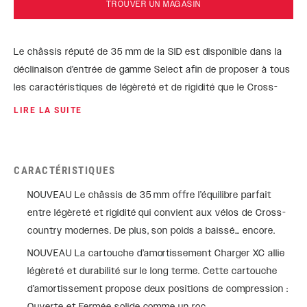
TROUVER UN MAGASIN
Le châssis réputé de 35 mm de la SID est disponible dans la
déclinaison d’entrée de gamme Select afin de proposer à tous
les caractéristiques de légèreté et de rigidité que le Cross-
country d’aujourd’hui demande. La nouvelle cartouche
LIRE LA SUITE
d’amortissement Charger XC conçue pour la compétition et le
ressort DebonAir+ aux sensations d’onctuosité peuvent
affronter toutes les courses et tous les sentiers.
CARACTÉRISTIQUES
NOUVEAU Le châssis de 35 mm offre l’équilibre parfait
entre légèreté et rigidité qui convient aux vélos de Cross-
country modernes. De plus, son poids a baissé… encore.
NOUVEAU La cartouche d’amortissement Charger XC allie
légèreté et durabilité sur le long terme. Cette cartouche
d’amortissement propose deux positions de compression :
Ouverte et Fermée solide comme un roc.