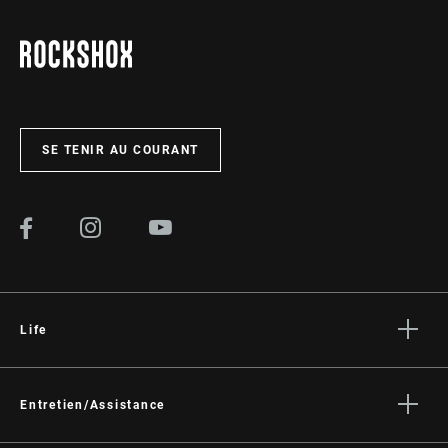
SE TENIR AU COURANT
Life
Histoires
Culture
Entretien/Assistance