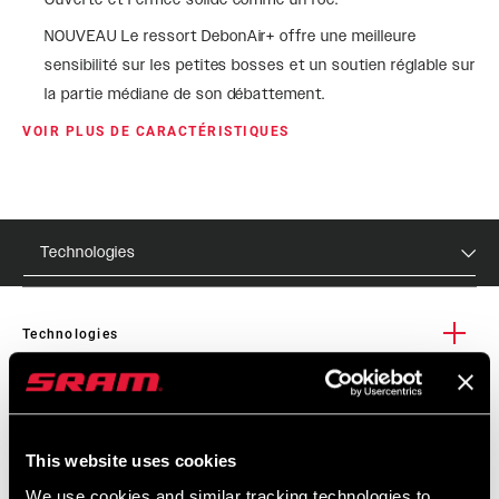
NOUVEAU Le ressort DebonAir+ offre une meilleure
sensibilité sur les petites bosses et un soutien réglable sur
la partie médiane de son débattement.
VOIR PLUS DE CARACTÉRISTIQUES
Technologies
Technologies
Air Guides
Bo
Spécifications
Toutes nos fourches à ressort pneumatique sont équipées
Le
This website uses cookies
de guides pneumatiques. Il ne s’agit peut-être pas d’une
rég
prouesse technologique, mais cela vous permettra de régler
fou
We use cookies and similar tracking technologies to