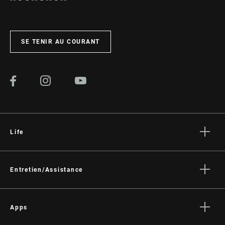
SE TENIR AU COURANT
Life
Histoires
Culture
Entretien/Assistance
Assistance pour les cyclistes
Assistance pour les revendeurs
Apps
Manuels, documents et vidéos