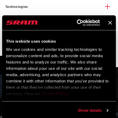
Technologies
SKF Seals
Service
Des frottements en moins. La poussière reste dehors. Le
travail en équipe est une chose précieuse, c’est pourquoi,
This website uses cookies
depuis plus de 5 ans, nous nous sommes associés à SKF, le
Tous les
INSTALLATIONS. COMPATIBILITÉS. MAINTENANCE.
We use cookies and similar tracking technologies to
plus grand producteur de joints haute performance au
manuels d’installation, d’utilisation et de maintenance des
personalize content and ads, to provide social media
monde. Ensemble, nous proposons des joints racleurs à
composants sont disponibles sur les pages SRAM Service.
features and to analyze our traffic. We also share
APPLICATION TRAILHEAD
frottement ultra faible pour moins de fatigue et une
information about your use of our site with our social
sensation d’amortissement incomparable, tout en laissant la
media, advertising, and analytics partners who may
CONSULTEZ LA PAGE SERVICE PRODUITS
poussière là où elle est car elle ne doit absolument pas
combine it with other information that you’ve provided to
rentrer à l’intérieur.
them or that they’ve collected from your use of their
services. View our
Cookie Policy
.
01
/ 01
Show details