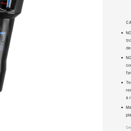
Axles
Rudy
SIGNATURE
C
AMORTISSEURS
ARRIÈRE
NO
SIDLuxe
tr
de
Deluxe
NO
Deluxe Coil
co
Super Deluxe
fa
Vivid
Te
Vivid Coil
re
à 
Ma
pl
Ce