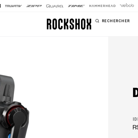
RECHERCHER
PRODUITS
SÉRIES
SIGNATURE
Fourches
FOURCHES
Amortisseurs
SID SL
arrière
SID
Tiges de selle
Pike
Télécommandes
Lyrik
I
Kit d'amélioration
R
ZEB
Accessoires
BoXXer