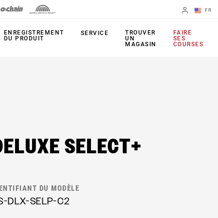
FR
English
ENREGISTREMENT
TROUVER
FAIRE
SERVICE
DU PRODUIT
UN
SES
MAGASIN
COURSES
Spanish
Changer de
région
FOURCHES
AMORTISSEURS
ARRIÈRE
35
Monarch Plus
DELUXE SELECT+
Bluto
Monarch
Judy
TIGE DE SELLE
Paragon
DENTIFIANT DU MODÈLE
Reverb AXS
Reba
S-DLX-SELP-C2
Reverb AXS XPLR
Recon