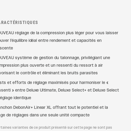
Revelation
TÉLÉCOMMANDES
Sektor
OneLoc
ARACTÉRISTIQUES
Yari
TwistLoc
UVEAU réglage de la compression plus léger pour vous laisser
XC
ouver l’équilibre idéal entre rendement et capacités en
scente
UVEAU système de gestion du talonnage, privilégiant une
mpression plus ouverte et un ressenti du ressort à air
vorisant le contrôle et éliminant les bruits parasites
sts et efforts de réglage maximisés pour harmoniser le «
ssenti » entre Deluxe Ultimate, Deluxe Select+ et Deluxe Select
réglage identique
nchon DebonAir+ Linear XL offrant tout le potentiel et la
age de réglages dans une seule unité compacte
rtaines variantes de ce produit présenté sur cette page ne sont pas