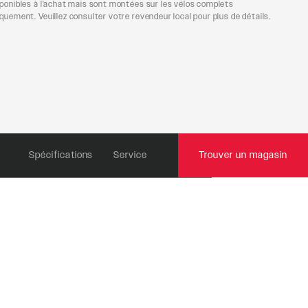
sponibles à l'achat mais sont montées sur les vélos complets
quement. Veuillez consulter votre revendeur local pour plus de détails.
Spécifications
Service
Trouver un magasin