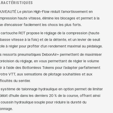
ARACTÉRISTIQUES
UVEAUTÉ Le piston High-Flow réduit l’amortissement en
mpression haute vitesse, élimine les blocages et permet à la
ue d’encaisser facilement les chocs les plus forts.
 cartouche RCT propose le réglage de la compression (haute
 basse vitesse à la fois) et de la détente, et un levier de seuil
cile à régler pour profiter d’un rendement maximal au pédalage.
s ressorts pneumatiques DebonAir+ permettent de maximiser
 précision du réglage, en vous permettant de régler le volume
air à l’aide des Bottomless Tokens pour l’adapter parfaitement
votre VTT, aux sensations de pilotage souhaitées et aux
fficultés du sentier.
 système de talonnage hydraulique en option permet de limiter
 débit d'huile dans les derniers 20 % de la course, offrant ainsi
 coussin hydraulique souple pour réduire la dureté du
lonnage.