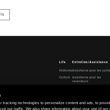
ITS
Life
Entretien/Assistance
Histoires
Assistance pour les cycli
Culture
Assistance pour les
revendeurs
Manuels, documents et
vidéos
s
Rappels
 tracking technologies to personalize content and ads, to provid
Garantie
ze our traffic. We also share information about your use of our s