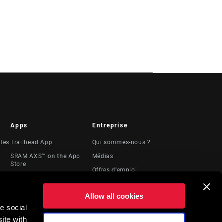
Apps
Entreprise
stes
Trailhead App
Qui sommes-nous ?
SRAM AXS™ on the App
Médias
Store
Offres d'emploi
SRAM AXS™ on Google
Logos
Play
Allow all cookies
Locations
AXS Web
e social
Ressources
ShockWiz
ite with
juridiques