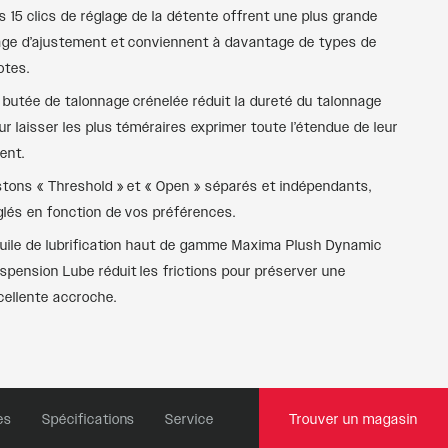
s 15 clics de réglage de la détente offrent une plus grande
age d’ajustement et conviennent à davantage de types de
lotes.
 butée de talonnage crénelée réduit la dureté du talonnage
ur laisser les plus téméraires exprimer toute l’étendue de leur
lent.
stons « Threshold » et « Open » séparés et indépendants,
glés en fonction de vos préférences.
huile de lubrification haut de gamme Maxima Plush Dynamic
spension Lube réduit les frictions pour préserver une
cellente accroche.
es
Spécifications
Service
Trouver un magasin