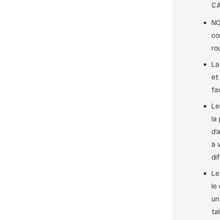
C
NO
co
ro
La
et
fa
Le
la
d’
à 
di
Le
le
un
ta