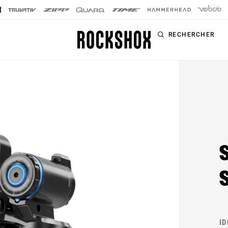
RECHERCHER
PRODUITS
SÉRIES
SIGNATURE
Fourches
FOURCHES
Amortisseurs
SID SL
arrière
SID
Tiges de selle
Pike
Télécommandes
Lyrik
Kit d'amélioration
ZEB
Accessoires
I
BoXXer