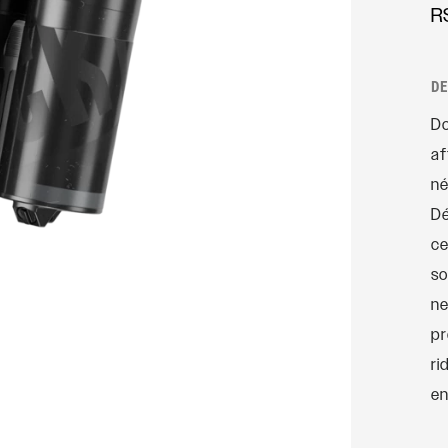
R
Axles
Rudy
SIGNATURE
D
AMORTISSEURS
ARRIÈRE
Do
SIDLuxe
af
Deluxe
né
Deluxe Coil
Dé
Super Deluxe
ce
Vivid
so
ne
Vivid Coil
pr
ri
en