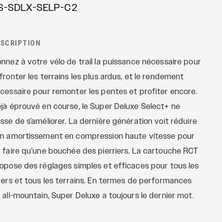
S-SDLX-SELP-C2
Revelation
TÉLÉCOMMANDES
Sektor
OneLoc
Yari
ESCRIPTION
TwistLoc
XC
nnez à votre vélo de trail la puissance nécessaire pour
fronter les terrains les plus ardus, et le rendement
cessaire pour remonter les pentes et profiter encore.
jà éprouvé en course, le Super Deluxe Select+ ne
sse de s’améliorer. La dernière génération voit réduire
n amortissement en compression haute vitesse pour
 faire qu’une bouchée des pierriers. La cartouche RCT
opose des réglages simples et efficaces pour tous les
ders et tous les terrains. En termes de performances
 all-mountain, Super Deluxe a toujours le dernier mot.