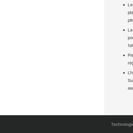
Le
pl
pi
La
po
ta
Pi
ré
L’
Su
ex
Technologi