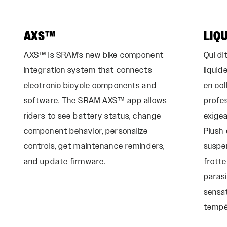
AXS™
LIQ
AXS™ is SRAM’s new bike component
Qui di
integration system that connects
liquid
electronic bicycle components and
en col
software. The SRAM AXS™ app allows
profes
riders to see battery status, change
exige
component behavior, personalize
Plush 
controls, get maintenance reminders,
suspen
and update firmware.
frotte
parasi
sensat
tempé