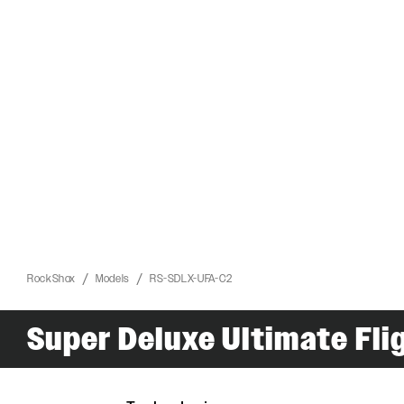
RockShox
Models
RS-SDLX-UFA-C2
Super Deluxe Ultimate Fli