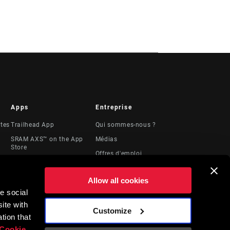
Apps
Entreprise
stes
Trailhead App
Qui sommes-nous ?
SRAM AXS™ on the App
Médias
Store
Offres d'emploi
SRAM AXS™ on Google
Logos
Play
Allow all cookies
Locations
AXS Web
e social
Ressources
ShockWiz
ite with
juridiques
Customize
t
tion that
Cookie