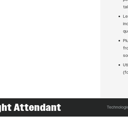
ta
Le
in
qu
Pl
fr
so
Ut
(f
ght Attendant
Technologi