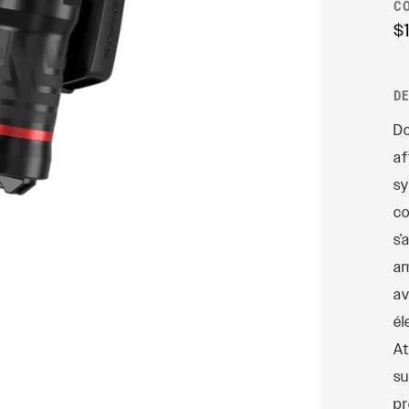
C
Axles
$
Rudy
SIGNATURE
AMORTISSEURS
ARRIÈRE
D
SIDLuxe
Do
Deluxe
af
sy
Deluxe Coil
co
Super Deluxe
s’
Vivid
am
Vivid Coil
av
él
At
su
pr