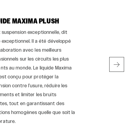
UIDE MAXIMA PLUSH
Hydraulic Bo
t suspension exceptionnelle, dit
APPRENDRE ENCO
e exceptionnel. Il a été développé
laboration avec les meilleurs
sionnels sur les circuits les plus
ants au monde. Le liquide Maxima
est conçu pour protéger la
sion contre l’usure, réduire les
ments et limiter les bruits
tes, tout en garantissant des
ions homogènes quelle que soit la
rature.