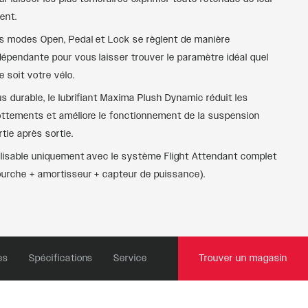
lent.
s modes Open, Pedal et Lock se règlent de manière
dépendante pour vous laisser trouver le paramètre idéal quel
e soit votre vélo.
us durable, le lubrifiant Maxima Plush Dynamic réduit les
ottements et améliore le fonctionnement de la suspension
rtie après sortie.
ilisable uniquement avec le système Flight Attendant complet
ourche + amortisseur + capteur de puissance).
es
Spécifications
Service
Trouver un magasin