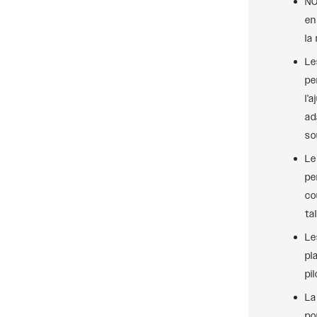
NO
en
la
Le
pe
l’
ad
so
Le
pe
co
ta
Le
pl
pi
La
po