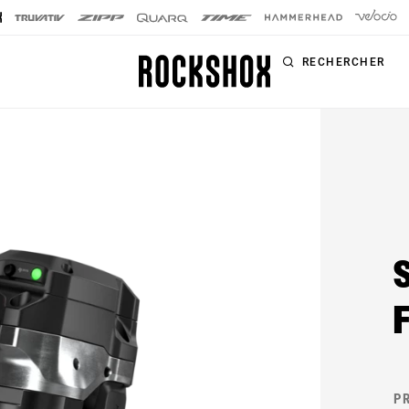
RECHERCHER
PRODUITS
SÉRIES
SIGNATURE
Fourches
FOURCHES
Amortisseurs
SID SL
arrière
SID
Tiges de selle
Pike
Télécommandes
Lyrik
Kit d'amélioration
ZEB
Accessoires
PR
BoXXer