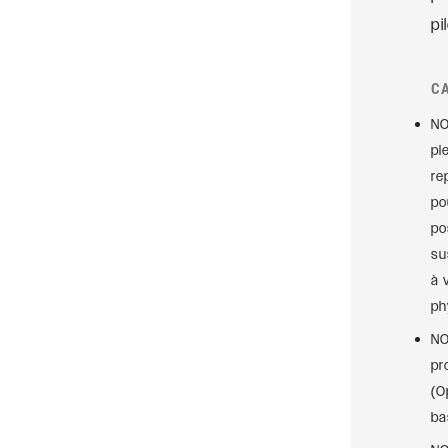
pi
C
NO
pl
re
po
po
su
à 
ph
NO
pr
(O
ba