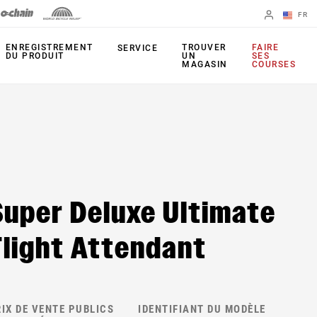
FR
English
ENREGISTREMENT
TROUVER
FAIRE
SERVICE
DU PRODUIT
UN
SES
MAGASIN
COURSES
Spanish
Changer de
région
FOURCHES
AMORTISSEURS
ARRIÈRE
35
Monarch Plus
Super Deluxe Ultimate
Bluto
Monarch
Judy
Flight Attendant
TIGE DE SELLE
Paragon
Reverb AXS
Reba
Reverb AXS XPLR
Recon
IX DE VENTE PUBLICS
IDENTIFIANT DU MODÈLE