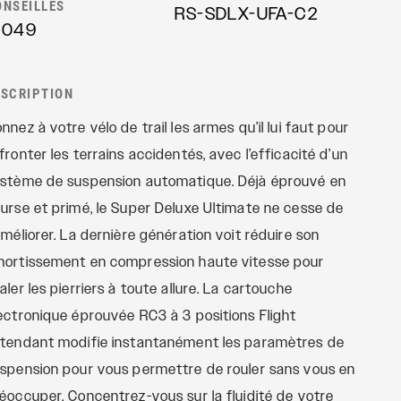
ONSEILLÉS
RS-SDLX-UFA-C2
Revelation
TÉLÉCOMMANDES
1049
Sektor
OneLoc
Yari
TwistLoc
ESCRIPTION
XC
nnez à votre vélo de trail les armes qu’il lui faut pour
fronter les terrains accidentés, avec l’efficacité d’un
stème de suspension automatique. Déjà éprouvé en
urse et primé, le Super Deluxe Ultimate ne cesse de
améliorer. La dernière génération voit réduire son
ortissement en compression haute vitesse pour
aler les pierriers à toute allure. La cartouche
ectronique éprouvée RC3 à 3 positions Flight
tendant modifie instantanément les paramètres de
spension pour vous permettre de rouler sans vous en
éoccuper. Concentrez-vous sur la fluidité de votre