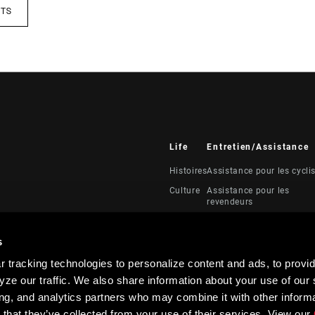
ITS
Life
Entretien/Assistance
Histoires
Assistance pour les cycli
Culture
Assistance pour les
revendeurs
Manuels, documents et
vidéos
s
Rappels
 tracking technologies to personalize content and ads, to provid
Garantie
ze our traffic. We also share information about your use of our s
Enregistrement du produi
ing, and analytics partners who may combine it with other informa
 that they’ve collected from your use of their services. View our