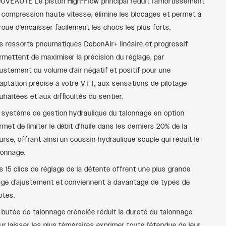
UVEAUTÉ Le piston High-Flow principal réduit l’amortissement
 compression haute vitesse, élimine les blocages et permet à
 roue d’encaisser facilement les chocs les plus forts.
s ressorts pneumatiques DebonAir+ linéaire et progressif
rmettent de maximiser la précision du réglage, par
ajustement du volume d’air négatif et positif pour une
aptation précise à votre VTT, aux sensations de pilotage
uhaitées et aux difficultés du sentier.
 système de gestion hydraulique du talonnage en option
rmet de limiter le débit d'huile dans les derniers 20% de la
urse, offrant ainsi un coussin hydraulique souple qui réduit le
lonnage.
s 15 clics de réglage de la détente offrent une plus grande
age d’ajustement et conviennent à davantage de types de
lotes.
 butée de talonnage crénelée réduit la dureté du talonnage
ur laisser les plus téméraires exprimer toute l’étendue de leur