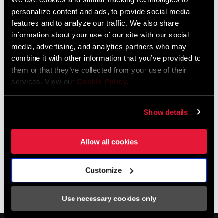
huit Bottomless Tokens (quatre dans l’œillet et quatre dans le
personalize content and ads, to provide social media
features and to analyze our traffic. We also share
manchon), le volume d’air peut être ajusté pour affiner le
TROUVER UN MAGASIN
information about your use of our site with our social
ressenti de la suspension.
media, advertising, and analytics partners who may
combine it with other information that you’ve provided to
them or that they’ve collected from your use of their
services. View our
Cookie Policy
.
CARACTÉRISTIQUES
Compatible avec les modèles Super Deluxe C1+ (2023+),
Show details
Deluxe C1+ (2023+)
Allow all cookies
Customize
Service
Use necessary cookies only