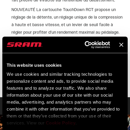
fait preuve de vivacité sur l’ensemble du débattement.
NOUVEAUTÉ La cartouche TouchDown RCT propose un
réglage de la détente, un réglage unique de la compression
à haute et basse vitesse, et un levier de seuil facile à
régler pour profiter d’un rendement maximal au pédalage.
La gestion hydraulique du talonnage réglable propose cinq
réglages différents de la compression à activer du bout
des doigts afin de personnaliser le taux de résistance au
talonnage sur les derniers 20% du débattement.
This website uses cookies
We use cookies and similar tracking technologies to
VOIR PLUS DE CARACTÉRISTIQUES
personalize content and ads, to provide social media
features and to analyze our traffic. We also share
information about your use of our site with our social
media, advertising, and analytics partners who may
Technologies
combine it with other information that you’ve provided to
them or that they’ve collected from your use of their
services. View our
Cookie Policy
.