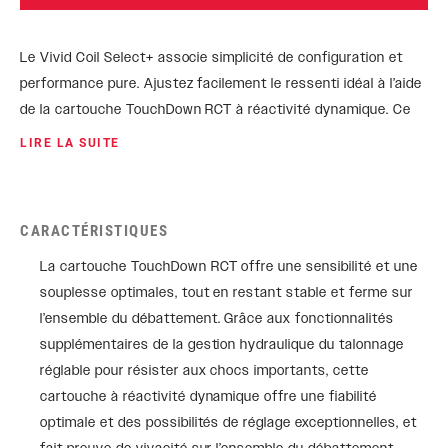
Le Vivid Coil Select+ associe simplicité de configuration et
performance pure. Ajustez facilement le ressenti idéal à l’aide
de la cartouche TouchDown RCT à réactivité dynamique. Ce
réglage simple de la compression ajuste en même temps la
LIRE LA SUITE
compression à haute et basse vitesse. Le Vivid apporte une
sensibilité étonnante en début de course, un soutien et une
maîtrise d’exception en milieu de course, et une gestion
CARACTÉRISTIQUES
hydraulique réglable du talonnage pour amortir les
atterrissages les plus violents. Osez enfin vous attaquer à
La cartouche TouchDown RCT offre une sensibilité et une
ces sentiers qui vous semblaient auparavant inaccessibles.
souplesse optimales, tout en restant stable et ferme sur
l’ensemble du débattement. Grâce aux fonctionnalités
supplémentaires de la gestion hydraulique du talonnage
réglable pour résister aux chocs importants, cette
cartouche à réactivité dynamique offre une fiabilité
optimale et des possibilités de réglage exceptionnelles, et