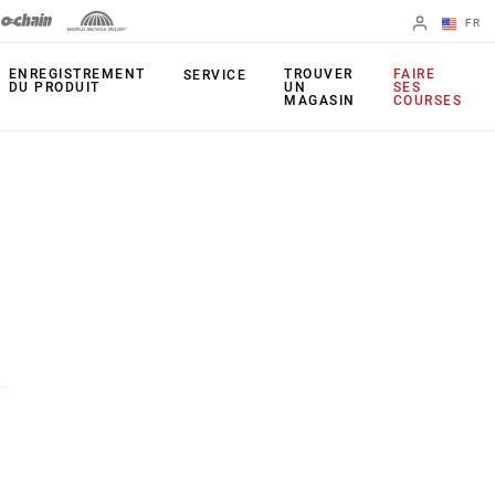
FR
English
ENREGISTREMENT
TROUVER
FAIRE
SERVICE
DU PRODUIT
UN
SES
MAGASIN
COURSES
Spanish
Changer de
région
FOURCHES
AMORTISSEURS
ARRIÈRE
35
Monarch Plus
Bluto
Monarch
Judy
TIGE DE SELLE
Paragon
Reverb AXS
Reba
Reverb AXS XPLR
Recon