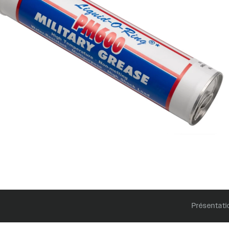
Axles
Rudy
SIGNATURE
AMORTISSEURS
ARRIÈRE
SIDLuxe
Deluxe
Deluxe Coil
Super Deluxe
Vivid
Vivid Coil
Présentati