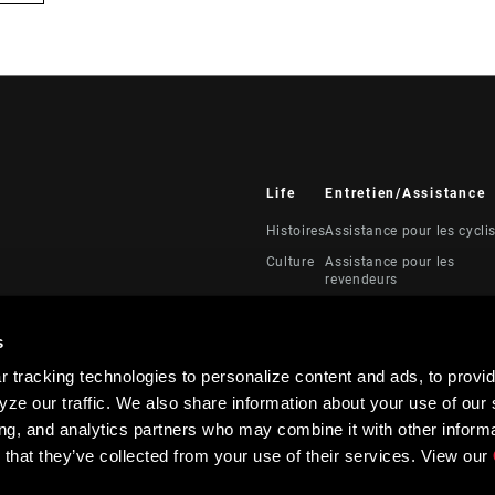
Life
Entretien/Assistance
Histoires
Assistance pour les cycli
Culture
Assistance pour les
revendeurs
Manuels, documents et
vidéos
s
Rappels
 tracking technologies to personalize content and ads, to provid
Garantie
ze our traffic. We also share information about your use of our s
Enregistrement du produi
ing, and analytics partners who may combine it with other informa
 that they’ve collected from your use of their services. View our