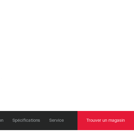
Revelation
TÉLÉCOMMANDES
Sektor
OneLoc
Yari
TwistLoc
XC
on
Spécifications
Service
Trouver un magasin