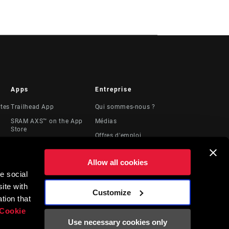
Apps
Entreprise
stes
Trailhead App
Qui sommes-nous ?
SRAM AXS™ on the App
Médias
Store
Offres d'emploi
SRAM AXS™ on Google
Logos
Play
Allow all cookies
Locations
AXS Web
e social
Ressources
ShockWiz
ite with
juridiques
Customize
t
tion that
Cookie
Use necessary cookies only