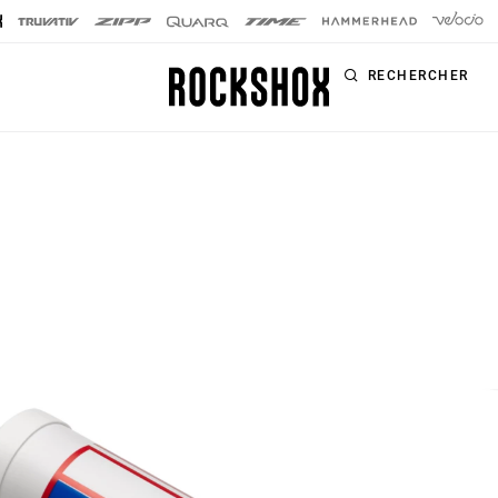
RECHERCHER
PRODUITS
SÉRIES
SIGNATURE
Fourches
FOURCHES
Amortisseurs
SID SL
arrière
SID
Tiges de selle
Pike
Télécommandes
Lyrik
Kit d'amélioration
ZEB
Accessoires
BoXXer