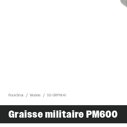
RockShox
Models
SS-GRPM-A1
ROCKSHOX HOME
Graisse militaire PM600