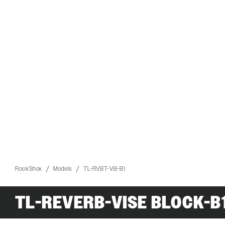
RockShox
Models
TL-RVBT-VB-B1
ROCKSHOX HOME
TL-REVERB-VISE BLOCK-B