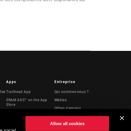
Apps
Entreprise
stes
Trailhead App
Qui sommes-nous ?
SRAM AXS™ on the App
Médias
Store
Offres d'emploi
SRAM AXS™ on Google
Logos
Play
Allow all cookies
Locations
AXS Web
e social