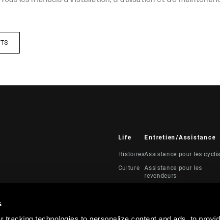
ITS
Life
Entretien/Assistance
Histoires
Assistance pour les cycli
Culture
Assistance pour les
revendeurs
Manuels, documents et
vidéos
s
Rappels
 tracking technologies to personalize content and ads, to provid