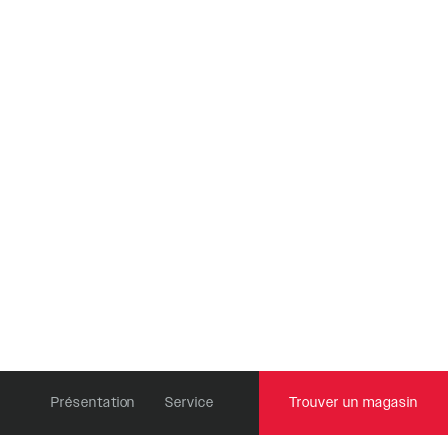
Revelation
TÉLÉCOMMANDES
Sektor
OneLoc
Yari
TwistLoc
XC
Présentation
Service
Trouver un magasin