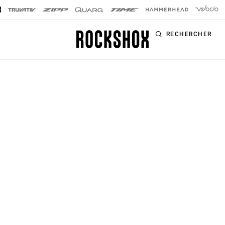
RECHERCHER
PRODUITS
SÉRIES
SIGNATURE
Fourches
FOURCHES
Amortisseurs
SID SL
arrière
SID
Tiges de selle
Pike
Télécommandes
Lyrik
Kit d'amélioration
ZEB
Accessoires
BoXXer