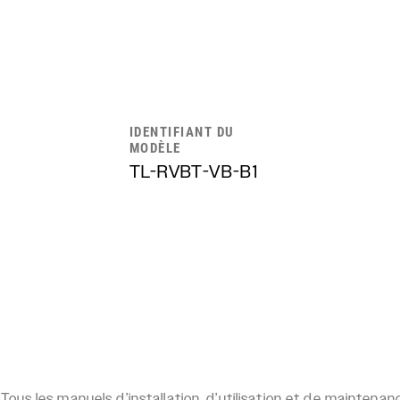
IDENTIFIANT DU
MODÈLE
TL-RVBT-VB-B1
Tous les manuels d’installation, d’utilisation et de mainten