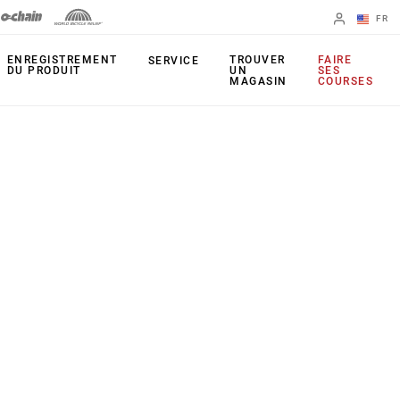
FR
English
ENREGISTREMENT
TROUVER
FAIRE
SERVICE
DU PRODUIT
UN
SES
MAGASIN
COURSES
Spanish
Changer de
région
FOURCHES
AMORTISSEURS
ARRIÈRE
35
Monarch Plus
Bluto
Monarch
Judy
TIGE DE SELLE
Paragon
Reverb AXS
Reba
Reverb AXS XPLR
Recon