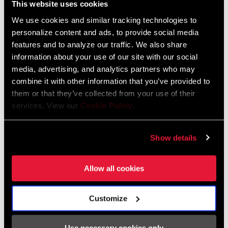
This website uses cookies
We use cookies and similar tracking technologies to
TROUVER UN MAGASIN
personalize content and ads, to provide social media
features and to analyze our traffic. We also share
information about your use of our site with our social
media, advertising, and analytics partners who may
combine it with other information that you’ve provided to
CARACTÉRISTIQUES
them or that they’ve collected from your use of their
Idéale pour la BoXXer World Cup et l'entretien des
services. View our
Cookie Policy
.
amortisseurs arrière.
Show details
Allow all cookies
Spécifications
Customize
Use necessary cookies only