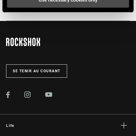
APPLICATION
Pump
Service
Tous les
INSTALLATIONS. COMPATIBILITÉS. MAINTENANCE.
manuels d’installation, d’utilisation et de maintenance des
composants sont disponibles sur les pages SRAM Service.
CONSULTEZ LA PAGE SERVICE PRODUITS
SE TENIR AU COURANT
Life