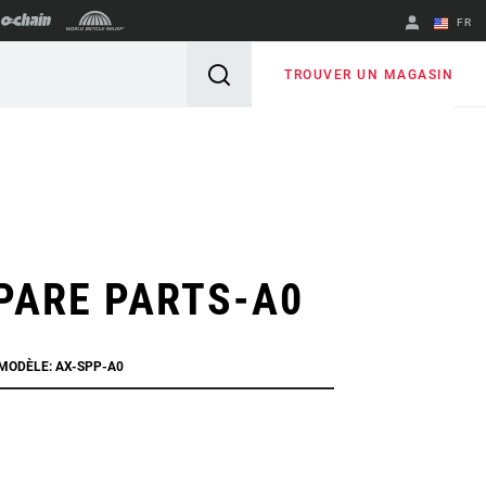
FR
English
TROUVER UN MAGASIN
Spanish
Changer de
région
PARE PARTS-A0
 MODÈLE: AX-SPP-A0