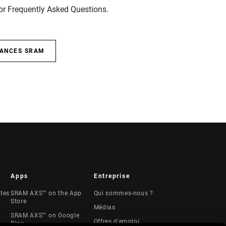
for Frequently Asked Questions.
SANCES SRAM
Apps
Entreprise
stes
SRAM AXS™ on the App
Qui sommes-nous ?
Store
Médias
SRAM AXS™ on Google
Offres d'emploi
Play