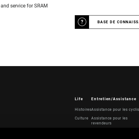
n and service for SRAM
BASE DE CONNAIS
Life
Entretien/Assistance
Histoires
Assistance pour les cycli
Culture
Assistance pour les
revendeurs
Manuels, documents et
vidéos