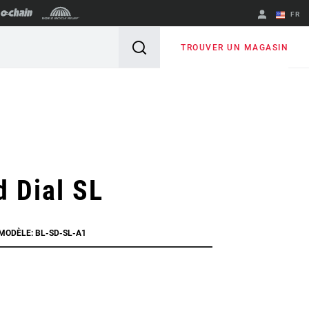
FR
English
TROUVER UN MAGASIN
Spanish
Changer de
région
 Dial SL
 MODÈLE: BL-SD-SL-A1