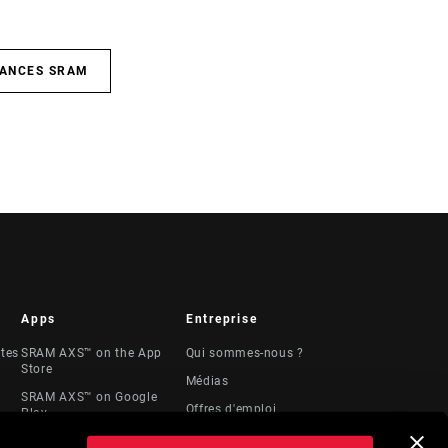
SANCES SRAM
Apps
Entreprise
stes
SRAM AXS™ on the App
Qui sommes-nous ?
Store
Médias
SRAM AXS™ on Google
Offres d'emploi
Play
Logos
AXS Web