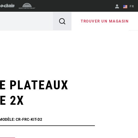
FR
English
TROUVER UN MAGASIN
Spanish
Changer de
région
DE PLATEAUX
E 2X
 MODÈLE: CR-FRC-KIT-D2