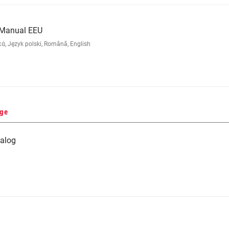
 Manual EEU
ά, Język polski, Română, English
nge
alog