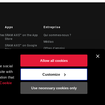
Apps
Entreprise
stes
SRAM AXS™ on the App
Qui sommes-nous ?
Store
Médias
SRAM AXS™ on Google
Offres d'emploi
Play
Logos
AXS Web
Allow all cookies
Locations
e social
Ressources
ite with
juridiques
Customize
t
tion that
Cookie
Use necessary cookies only
English
FR