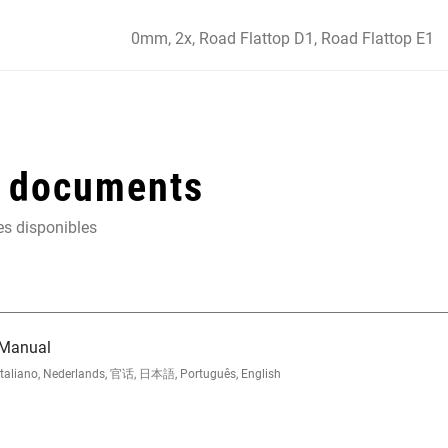
0mm, 2x, Road Flattop D1, Road Flattop E1
t documents
es disponibles
 Manual
 Italiano, Nederlands, 官话, 日本語, Português, English