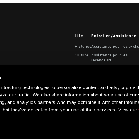
Life
Entretien/Assistance
Histoires
Assistance pour les cycli
Culture
Assistance pour les
revendeurs
Manuels, documents et
vidéos
s
Rappels
 tracking technologies to personalize content and ads, to provid
Garantie
ze our traffic. We also share information about your use of our s
Enregistrement du produi
ing, and analytics partners who may combine it with other informa
 that they’ve collected from your use of their services. View our
Contraste