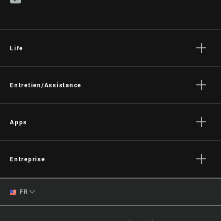
Life
Histoires
Culture
Entretien/Assistance
Assistance pour les cyclistes
Assistance pour les revendeurs
Apps
Manuels, documents et vidéos
SRAM AXS™ on the App Store
Rappels
SRAM AXS™ on Google Play
Entreprise
Garantie
AXS Web
Qui sommes-nous ?
Enregistrement du produit
English
FR
Médias
Spanish
Offres d'emploi