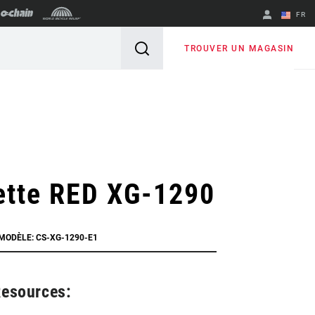
FR
English
TROUVER UN MAGASIN
Spanish
Changer de
région
ette RED XG-1290
 MODÈLE: CS-XG-1290-E1
Resources: