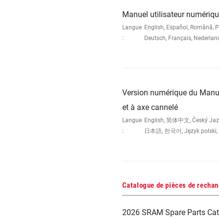
Manuel utilisateur numériq
Langue
English, Español, Română, 
:
Deutsch, Français, Nederl
Version numérique du Manue
et à axe cannelé
Langue
English, 简体中文, Český Jazyk,
:
日本語, 한국어, Język polski, 
Catalogue de pièces de recha
2026 SRAM Spare Parts Cat