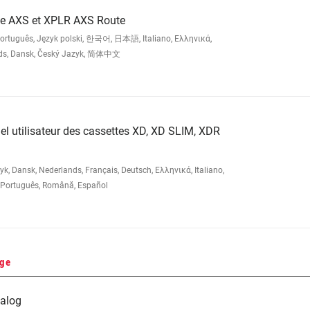
ue AXS et XPLR AXS Route
Português, Język polski, 한국어, 日本語, Italiano, Ελληνικά,
ands, Dansk, Český Jazyk, 简体中文
l utilisateur des cassettes XD, XD SLIM, XDR
 Dansk, Nederlands, Français, Deutsch, Ελληνικά, Italiano,
Português, Română, Español
nge
alog