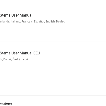
 Stems User Manual
nds, Italiano, Français, Español, English, Deutsch
d Stems User Manual EEU
sh, Dansk, Český Jazyk
cations