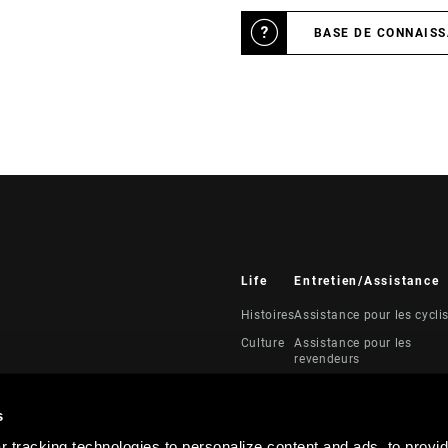
BASE DE CONNAIS
Life
Entretien/Assistance
Histoires
Assistance pour les cycli
Culture
Assistance pour les
revendeurs
Manuels, documents et
vidéos
s
Rappels
 tracking technologies to personalize content and ads, to provid