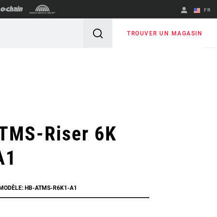
FR
English
TROUVER UN MAGASIN
Spanish
Changer de
région
TMS-Riser 6K
A1
 MODÈLE: HB-ATMS-R6K1-A1