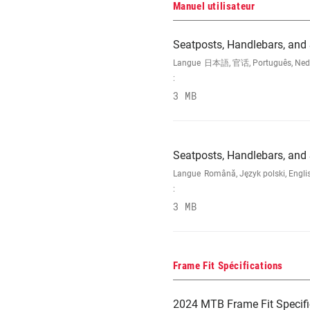
Manuel utilisateur
Seatposts, Handlebars, and
Langue
日本語, 官话, Português, Nederla
:
3 MB
Seatposts, Handlebars, an
Langue
Română, Język polski, Engli
:
3 MB
Frame Fit Spécifications
2024 MTB Frame Fit Specifi