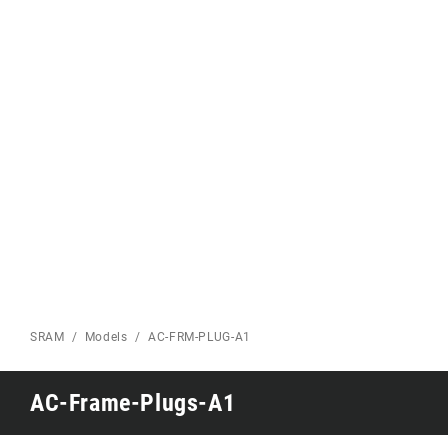
puissance
Plateaux
Eagle 70
1987 Eagle -
PAGE ROUTE
Édition limitée
VTT ACCUEIL
SRAM
Models
AC-FRM-PLUG-A1
AC-Frame-Plugs-A1