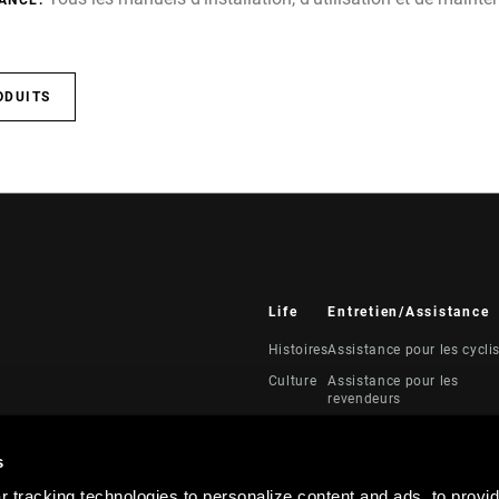
ANCE.
ODUITS
Life
Entretien/Assistance
Histoires
Assistance pour les cycli
Culture
Assistance pour les
revendeurs
Manuels, documents et
vidéos
s
Rappels
 tracking technologies to personalize content and ads, to provid