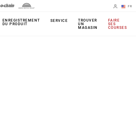
FR
English
ENREGISTREMENT
TROUVER
FAIRE
SERVICE
DU PRODUIT
UN
SES
MAGASIN
COURSES
Spanish
Changer de
région
PRODUITS
Leviers
Plateaux
Freins
Cassettes
Dérailleurs arrière
Chaînes
Pédaliers
Outils
Capteur de
Apps
puissance
UDH (patte de
Étoiles actives
dérailleur