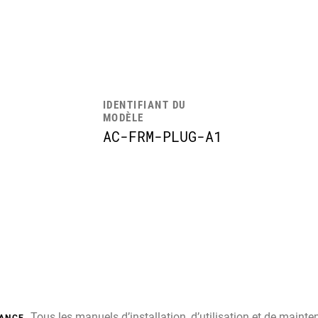
IDENTIFIANT DU
MODÈLE
AC-FRM-PLUG-A1
Tous les manuels d’installation, d’utilisation et de main