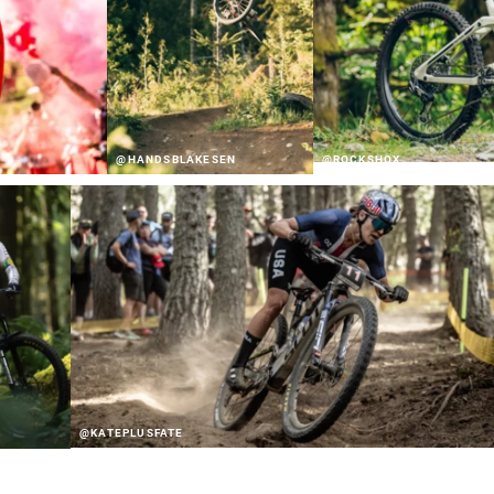
@HANDSBLAKESEN
@ROCKSHOX
@KATEPLUSFATE