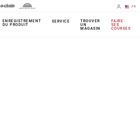
FR
English
ENREGISTREMENT
TROUVER
FAIRE
SERVICE
DU PRODUIT
UN
SES
MAGASIN
COURSES
Spanish
Changer de
région
PRODUITS
Leviers
Plateaux
Freins
Cassettes
Dérailleurs arrière
Chaînes
Pédaliers
Outils
Capteur de
Apps
puissance
UDH (patte de
Étoiles actives
dérailleur