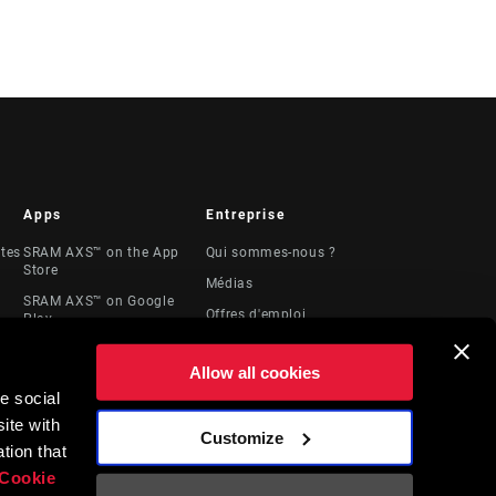
Apps
Entreprise
stes
SRAM AXS™ on the App
Qui sommes-nous ?
Store
Médias
SRAM AXS™ on Google
Offres d'emploi
Play
Logos
AXS Web
Allow all cookies
Locations
e social
Ressources
ite with
juridiques
Customize
t
tion that
Cookie