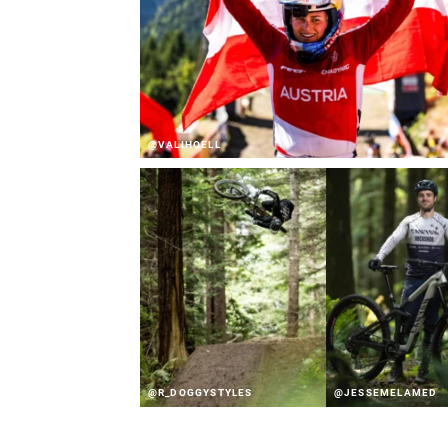
@VALIHOELL
@R_DOGGYSTYLES
@JESSEMELAMED