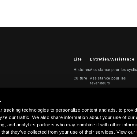
Life
Entretien/Assistance
Histoires
Assistance pour les cycli
Culture
Assistance pour les
revendeurs
Manuels, documents et
vidéos
s
Rappels
 tracking technologies to personalize content and ads, to provid
Garantie
ze our traffic. We also share information about your use of our s
Enregistrement du produi
ing, and analytics partners who may combine it with other informa
 that they’ve collected from your use of their services. View our