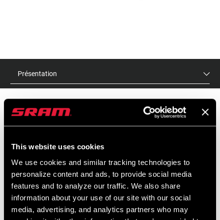
Présentation
PRIX DE VENTE PUBLICS
IDENTIFIANT DU
CONSEILLÉS
MODÈLE
This website uses cookies
$8 - $20
AC-MGT-CBL-A1
We use cookies and similar tracking technologies to
personalize content and ads, to provide social media
features and to analyze our traffic. We also share
CARACTÉRISTIQUES
information about your use of our site with our social
media, advertising, and analytics partners who may
Tout ce qu'il vous faut pour garder vos câbles propres et bien