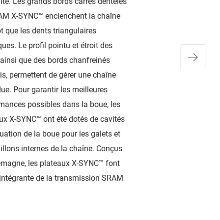
ité. Les grands bords carrés dentelés
1X. Eagle™ est une 
AM X-SYNC™ enclenchent la chaîne
et simple à utiliser,
ôt que les dents triangulaires
légère. Eagle™ com
ues. Le profil pointu et étroit des
1X tout nouveaux, m
 ainsi que des bords chanfreinés
résistance et des p
is, permettent de gérer une chaîne
grandes, tout en re
ue. Pour garantir les meilleures
légère que d’autres 
mances possibles dans la boue, les
transmission. La t
ux X-SYNC™ ont été dotés de cavités
propose aussi une p
uation de la boue pour les galets et
étendue de 520 %, c
illons internes de la chaîne. Conçus
transmission 2x11.
emagne, les plateaux X-SYNC™ font
 intégrante de la transmission SRAM
APPRENDRE ENC