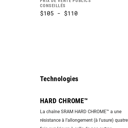
PRIX DE VENTE PUBLICS
CONSEILLÉS
$105 - $110
Technologies
HARD CHROME™
sses de la
La chaîne SRAM HARD CHROME™ a une
rvus de bords
résistance à l’allongement (à l’usure) quatre