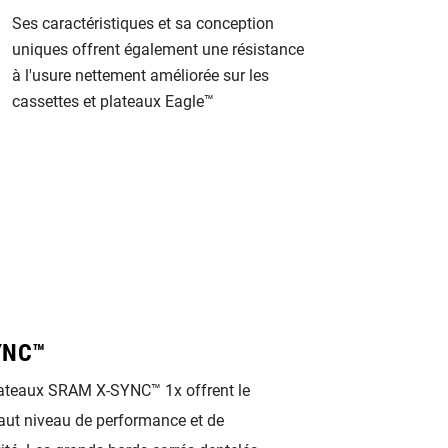
Ses caractéristiques et sa conception
uniques offrent également une résistance
à l'usure nettement améliorée sur les
cassettes et plateaux Eagle™
YNC™
Eagle™
ateaux SRAM X-SYNC™ 1x offrent le
La technologie Eagl
aut niveau de performance et de
toute nouvelle tech