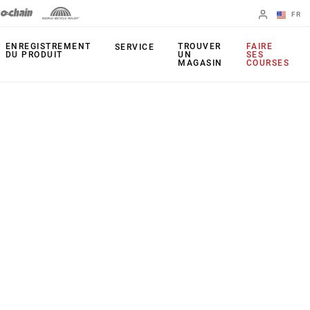
FR
English
ENREGISTREMENT
TROUVER
FAIRE
SERVICE
DU PRODUIT
UN
SES
MAGASIN
COURSES
Spanish
Changer de
région
PRODUITS
Leviers
Plateaux
Freins
Cassettes
Dérailleurs arrière
Chaînes
Pédaliers
Outils
Capteur de
Apps
puissance
UDH (patte de
Étoiles actives
dérailleur