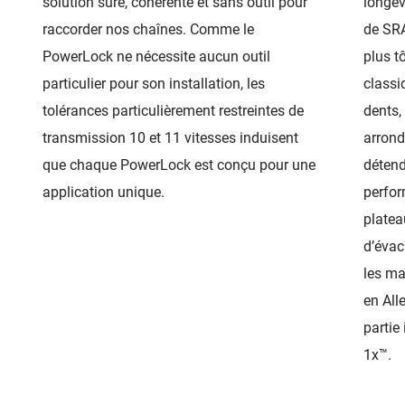
solution sûre, cohérente et sans outil pour
longév
raccorder nos chaînes. Comme le
de SR
PowerLock ne nécessite aucun outil
plus t
particulier pour son installation, les
classiq
tolérances particulièrement restreintes de
dents,
transmission 10 et 11 vitesses induisent
arrond
que chaque PowerLock est conçu pour une
détend
application unique.
perfor
platea
d’évac
les ma
en All
partie
1x™.