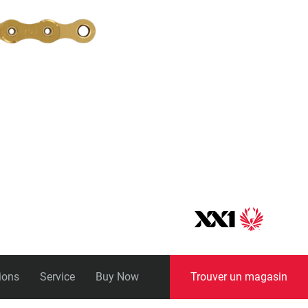
universelle)
Boîtes de pédalier
ions
Service
Buy Now
Trouver un magasin