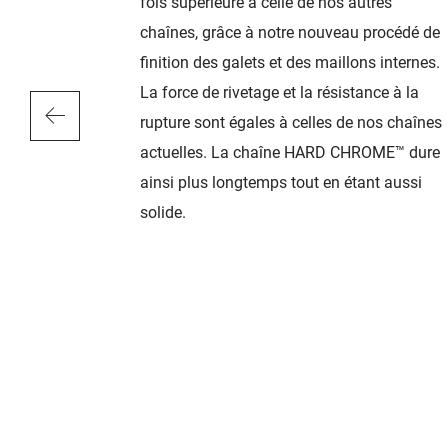
équence une
fois supérieure à celle de nos autres
ette et le
chaînes, grâce à notre nouveau procédé de
e friction,
finition des galets et des maillons internes.
lencieuses et
La force de rivetage et la résistance à la
te conception
rupture sont égales à celles de nos chaînes
roit pouvant
actuelles. La chaîne HARD CHROME™ dure
ements, tout
ainsi plus longtemps tout en étant aussi
ue extérieure
solide.
 la chaîne
obale