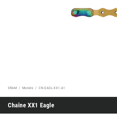
puissance
Plateaux
Eagle 70
1987 Eagle -
PAGE ROUTE
Édition limitée
VTT ACCUEIL
SRAM
Models
CN-EAGL-XX1-A1
Chaîne XX1 Eagle