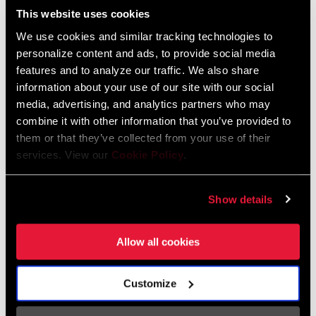
This website uses cookies
configurations optimisées pour s'adapter au mieux à une grande
variété d'utilisations.
We use cookies and similar tracking technologies to
TROUVER UN MAGASIN
personalize content and ads, to provide social media
features and to analyze our traffic. We also share
information about your use of our site with our social
media, advertising, and analytics partners who may
combine it with other information that you’ve provided to
CARACTÉRISTIQUES
them or that they’ve collected from your use of their
Performances de changement de vitesse PowerGlide II™
services. View our
Cookie Policy
.
Conception simple et fiable
Show details
Allow all cookies
Technologies
Customize