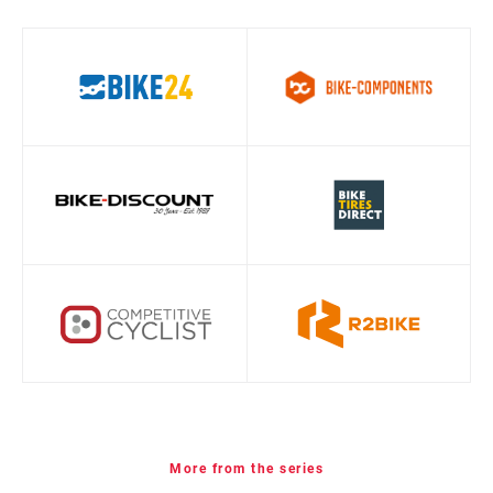
TAILLE DU
11-
01
/ 02
PIGNON
50t:11,13,15,17,19,22,25,28,32,36,42,50
DRIVER BODY
Splined 8, 9, 10
INTERFACE
11, 1x, 50, Eagle
WEIGHT (G)
615
More from the series