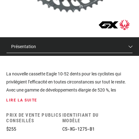
Présentation
La nouvelle cassette Eagle 10-52 dents pour les cyclistes qui
privilégient l’efficacité en toutes circonstances sur tout le reste.
Avec une gamme de développements élargie de 520 %, les
cyclistes peuvent dérouler plus facilement après les montées les
LIRE LA SUITE
plus raides. Technologie FULL PIN avec pignons en acier légers et
précis reliés entre eux par des rivets en acier inoxydable
PRIX DE VENTE PUBLICS
IDENTIFIANT DU
CONSEILLÉS
MODÈLE
extrêmement résistants. La conception ouverte, comparable à
$255
CS-XG-1275-B1
celle de notre cassette X-DOME, facilite l’élimination de la boue
pour un passage des vitesses plus précis et une durée de vie