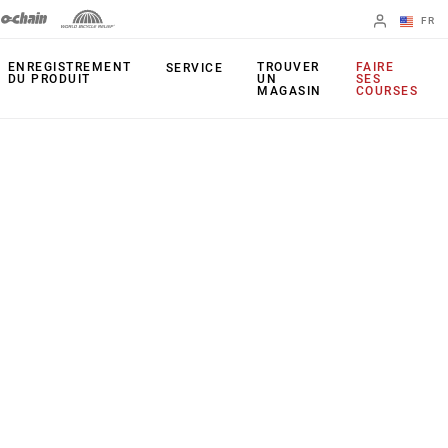
FR
English
ENREGISTREMENT
TROUVER
FAIRE
SERVICE
DU PRODUIT
UN
SES
MAGASIN
COURSES
Spanish
Changer de
région
PRODUITS
Leviers
Plateaux
Freins
Cassettes
Dérailleurs arrière
Chaînes
Pédaliers
Outils
Capteur de
Apps
puissance
UDH (patte de
Étoiles actives
dérailleur