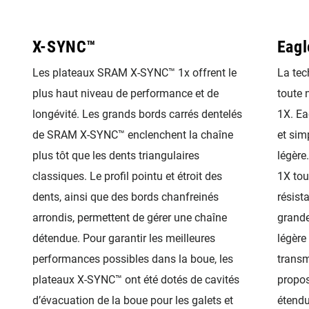
X-SYNC™
Eagl
Les plateaux SRAM X-SYNC™ 1x offrent le
La tec
plus haut niveau de performance et de
toute 
longévité. Les grands bords carrés dentelés
1X. Ea
de SRAM X-SYNC™ enclenchent la chaîne
et simp
plus tôt que les dents triangulaires
légère
classiques. Le profil pointu et étroit des
1X tou
dents, ainsi que des bords chanfreinés
résist
arrondis, permettent de gérer une chaîne
grande
détendue. Pour garantir les meilleures
légère
performances possibles dans la boue, les
transm
plateaux X-SYNC™ ont été dotés de cavités
propos
d’évacuation de la boue pour les galets et
étendu