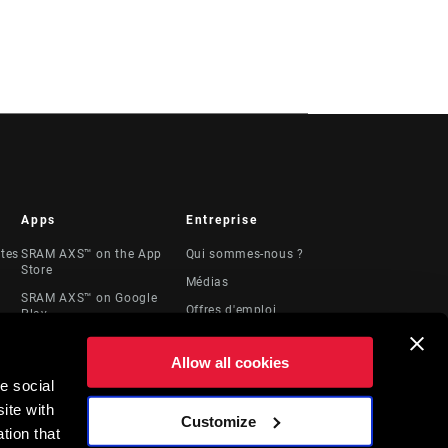
Apps
Entreprise
stes
SRAM AXS™ on the App
Qui sommes-nous ?
Store
Médias
SRAM AXS™ on Google
Offres d'emploi
Play
Logos
AXS Web
Allow all cookies
Locations
e social
Ressources
ite with
juridiques
Customize
t
tion that