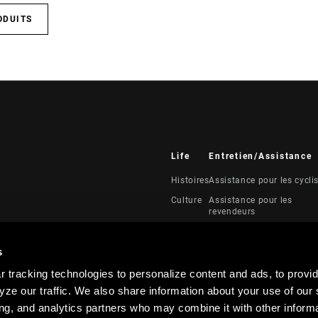
ODUITS
Life
Entretien/Assistance
Histoires
Assistance pour les cycli
Culture
Assistance pour les
revendeurs
Manuels, documents et
vidéos
s
Rappels
 tracking technologies to personalize content and ads, to provid
Garantie
ze our traffic. We also share information about your use of our s
Enregistrement du produi
ing, and analytics partners who may combine it with other informa