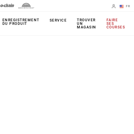
FR
English
ENREGISTREMENT
TROUVER
FAIRE
SERVICE
DU PRODUIT
UN
SES
MAGASIN
COURSES
Spanish
Changer de
région
PRODUITS
Leviers
Plateaux
Freins
Cassettes
Dérailleurs arrière
Chaînes
Pédaliers
Outils
Capteur de
Apps
puissance
UDH (patte de
Étoiles actives
dérailleur