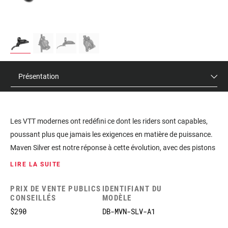
Présentation
Les VTT modernes ont redéfini ce dont les riders sont capables,
poussant plus que jamais les exigences en matière de puissance.
Maven Silver est notre réponse à cette évolution, avec des pistons
monstrueux de 18 et 19,5 millimètres développant 50% de
LIRE LA SUITE
puissance en plus que les Code. Mais la meilleure puissance de sa
catégorie ne signifie rien si vous n’êtes pas capable de l’exploiter.
PRIX DE VENTE PUBLICS
IDENTIFIANT DU
CONSEILLÉS
MODÈLE
Swinglink permet au pilote d’obtenir une puissance progressive
$290
DB-MVN-SLV-A1
tout au long de la traction du levier et de conserver la sensation de
pilotage caractéristique de SRAM. Et grâce à un étrier rigide à 4 vis