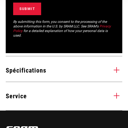
By submitting this form, you consent to the processing of the
above information in the U.S. by SRAM LLC. See SRAM's
Privacy
Policy
for a detailed explanation of how your personal data is
used.
Spécifications
WEIGHT (G)
371
Service
Tous les
INSTALLATIONS. COMPATIBILITÉS. MAINTENANCE.
manuels d’installation, d’utilisation et de maintenance des