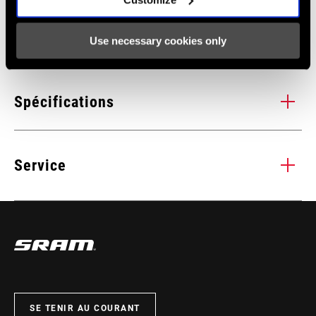
détails.
Use necessary cookies only
Spécifications
WEIGHT (G)
490
Service
Tous les
INSTALLATIONS. COMPATIBILITÉS. MAINTENANCE.
manuels d’installation, d’utilisation et de maintenance des
composants sont disponibles sur les pages SRAM Service.
CONSULTEZ LA PAGE SERVICE PRODUITS
SE TENIR AU COURANT