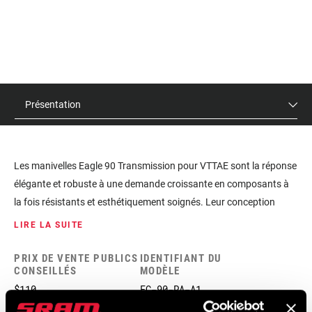
Présentation
Les manivelles Eagle 90 Transmission pour VTTAE sont la réponse
élégante et robuste à une demande croissante en composants à
la fois résistants et esthétiquement soignés. Leur conception
unique en aluminium forgé assure robustesse et fiabilité sans
LIRE LA SUITE
compromettre le poids. Certains moteurs de VTTAE sont
compatibles avec notre Gap Cap, pour une esthétique épurée et
PRIX DE VENTE PUBLICS
IDENTIFIANT DU
CONSEILLÉS
MODÈLE
intégrée.
$110
FC-90-PA-A1