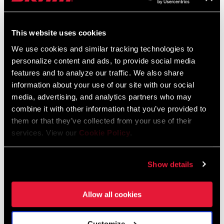
This website uses cookies
TROUVER UN MAGASIN
We use cookies and similar tracking technologies to
personalize content and ads, to provide social media
features and to analyze our traffic. We also share
information about your use of our site with our social
CARACTÉRISTIQUES
media, advertising, and analytics partners who may
Longueurs 150 mm, 155 mm, 160 mm, 165 mm, 170 mm pour
combine it with other information that you’ve provided to
VTTAE
them or that they’ve collected from your use of their
services. View our
Cookie Policy
.
Disponible pour SRAM Powertrain, ou pour les vélos équipés
d’un système Brose
Show details
Disponible pour les vélos équipés d’un système Bosch
VOIR PLUS DE CARACTÉRISTIQUES
Allow all cookies
Certaines variantes de ce produit présenté sur cette page ne sont
pas disponibles à l'achat mais sont montées sur les vélos complets
uniquement. Veuillez consulter votre revendeur local pour plus de
Customize