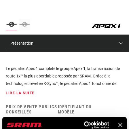
Présentation
Le pédalier Apex 1 complète le groupe Apex 1, la transmission de
route 1x™ la plus abordable proposée par SRAM. Grâce à la
technologie brevetée X-Sync™, le pédalier Apex 1 fonctionne de
manière silencieuse et fiable. Les cyclistes qui recherchent une
LIRE LA SUITE
large plage de développements et des passages de vitesse simples
avec un excellent rapport qualité-prix opteront pour l'Apex 1.
PRIX DE VENTE PUBLICS
IDENTIFIANT DU
CONSEILLÉS
MODÈLE
$130
FC-APX-1-A1