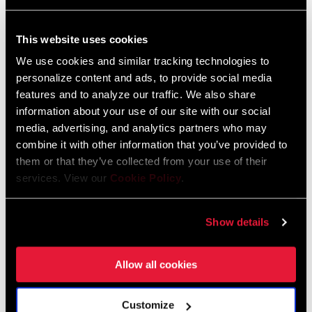
This website uses cookies
TROUVER UN MAGASIN
We use cookies and similar tracking technologies to
personalize content and ads, to provide social media
features and to analyze our traffic. We also share
information about your use of our site with our social
CARACTÉRISTIQUES
media, advertising, and analytics partners who may
combine it with other information that you’ve provided to
Compatible avec les systèmes SRAM 1x™ route à 10 ou 11
them or that they’ve collected from your use of their
vitesses
services. View our
Cookie Policy
.
Disponible avec plateaux de 40, 42 ou 44 dents
Manivelles et plateau en aluminium
Show details
VOIR PLUS DE CARACTÉRISTIQUES
Allow all cookies
Customize